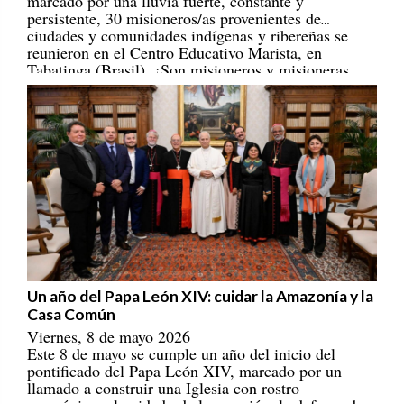
persistente, 30 misioneros/as provenientes de
ciudades y comunidades indígenas y ribereñas se
reunieron en el Centro Educativo Marista, en
Tabatinga (Brasil). ¡Son misioneros y misioneras
portadores/as de esperanza! [
REPAM
]
Un año del Papa León XIV: cuidar la Amazonía y la
Casa Común
Viernes, 8 de mayo 2026
Este 8 de mayo se cumple un año del inicio del
pontificado del Papa León XIV, marcado por un
llamado a construir una Iglesia con rostro
amazónico, al cuidado de la creación, la defensa de