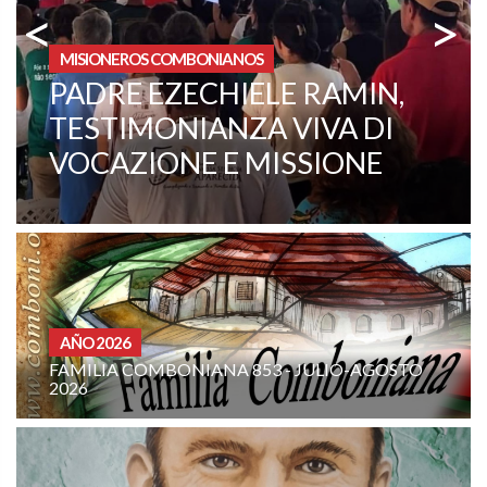
<
>
MISIONEROS COMBONIANOS
FATHER ANTONIO LA
BRACA CELEBRATES THE
60TH ANNIVERSARY OF HIS
PRIESTLY ORDINATION
CURIA - (NOTIZIE-NEWS)
ORACIÓN MISIONERA DE LA FAMILIA
COMBONIANA: AGOSTO DE 2026