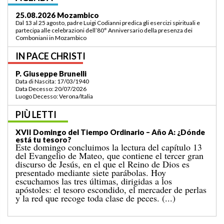
03.09.2026 Lomé/Togo
Padre Luigi Codianni e padre Elias Sindjalim partecipano dal 26 agosto al 3
settembre all’incontro della commissione ASCAF sulla riorganizzazione
della regione a Lomé/Togo
IN PACE CHRISTI
P. Bruno Bordonali
Data di Nascita: 01/07/1942
Data Decesso: 13/07/2026
Luogo Decesso: Verona /Italia
PIÙ LETTI
XIX Domingo del Tiempo Ordinario (ciclo A):
«¡Mándame ir hacia ti!»
El Evangelio del domingo pasado nos narraba el
milagro de la multiplicación de los panes para una
gran multitud, en un lugar desierto, que concluyó
con la recogida de doce canastos llenos de sobras. A
aquel acontecimiento le sigue el conocido episodio
de hoy, en el que Jesús camina sobre el mar. [...]