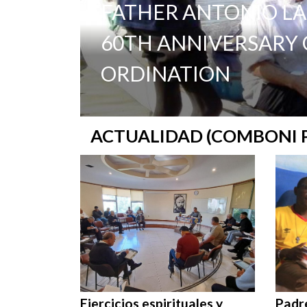
FATHER ANTONIO LA
60TH ANNIVERSARY O
ORDINATION
ACTUALIDAD (COMBONI 
Ejercicios espirituales y
Padr