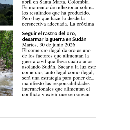
abril en Santa Marta, Colombia.
Es momento de reflexionar sobre
los resultados que ha producido.
Pero hay que hacerlo desde la
perspectiva adecuada. La próxima
cita será en Tuvalu en 2027.
Seguir el rastro del oro,
desarmar la guerra en Sudán
Martes, 30 de junio 2026
El comercio ilegal de oro es uno
de los factores que alimentan la
guerra civil que lleva cuatro años
asolando Sudán. Sacar a la luz este
comercio, tanto legal como ilegal,
será una estrategia para poner de
manifiesto las responsabilidades
internacionales que alimentan el
conflicto y exigir que se pongan
fin a estas causas de la guerra.