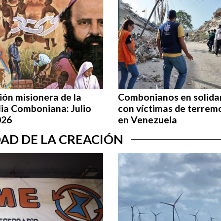
ón misionera de la
Combonianos en solida
lia Comboniana: Julio
con víctimas de terrem
026
en Venezuela
IDAD DE LA CREACIÓN