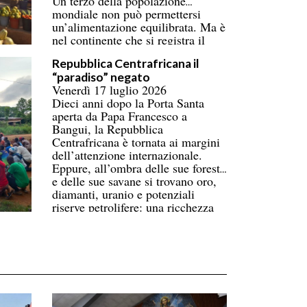
Un terzo della popolazione
mondiale non può permettersi
un’alimentazione equilibrata. Ma è
nel continente che si registra il
numero più alto di persone
Repubblica Centrafricana il
coinvolte, superando ormai l’Asia.
“paradiso” negato
Donne e bambini pagano il prezzo
Venerdì 17 luglio 2026
più alto. La carenza di
Dieci anni dopo la Porta Santa
infrastrutture nella catena del
aperta da Papa Francesco a
freddo fa perdere oltre un terzo
Bangui, la Repubblica
della produzione di frutta, verdura,
Centrafricana è tornata ai margini
pesce e latticini.
dell’attenzione internazionale.
Eppure, all’ombra delle sue foreste
e delle sue savane si trovano oro,
diamanti, uranio e potenziali
riserve petrolifere: una ricchezza
immensa che contrasta con la
povertà di gran parte della
popolazione.