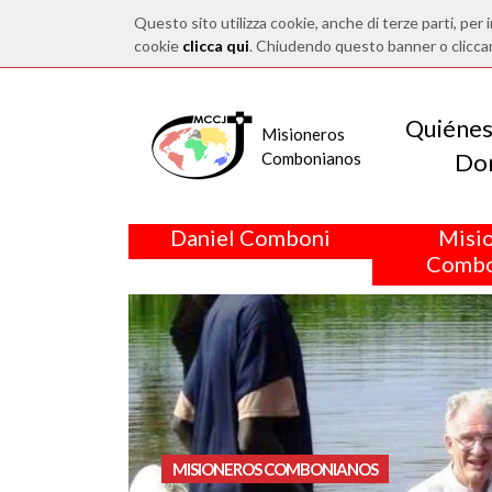
Questo sito utilizza cookie, anche di terze parti, per i
cookie
clicca qui
. Chiudendo questo banner o clicca
Quiéne
Misioneros
Do
Combonianos
Daniel Comboni
Misi
Combo
<
MISIONEROS COMBONIANOS