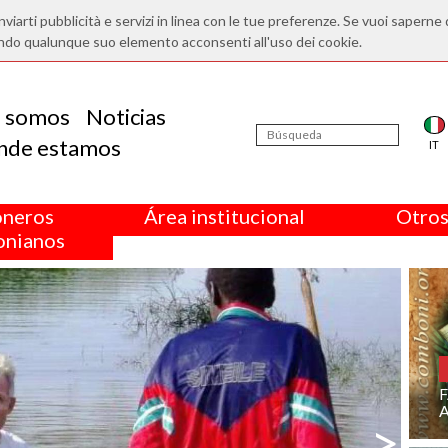
nviarti pubblicità e servizi in linea con le tue preferenze. Se vuoi saperne 
ndo qualunque suo elemento acconsenti all'uso dei cookie.
s somos
Noticias
nde estamos
IT
oneros
Área institucional
Otros
nianos
F
>