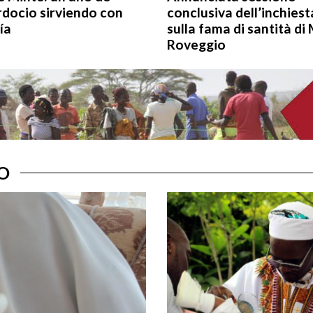
rdocio sirviendo con
conclusiva dell’inchiest
ía
sulla fama di santità di
Roveggio
O