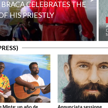
 BRACA CELEBRATES THE
F HIS PRIESTLY
D
PRESS)
e Minte: un año de
Annunciata sessione