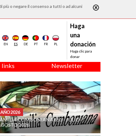
di più o negare il consenso a tutti o ad alcuni
Haga
una
donación
EN
ES
DE
PT
FR
PL
Haga clic para
donar
 links
Newsletter
AÑO 2026
AMILIA COMBONIANA 853 - JULIO-
AGOSTO 2026