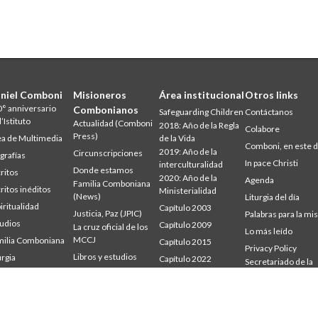
niel Comboni
Misioneros
Área institucional
Otros links
° anniversario
Combonianos
Safeguarding Children
Contáctanos
l’Istituto
Actualidad (Comboni
2018: Año de la Regla
Colabore
Press)
a de Multimedia
de la Vida
Comboni, en este d
2019: Año de la
Circunscripciones
grafías
In pace Christi
interculturalidad
Donde estamos
ritos
2020: Año de la
Agenda
Familia Comboniana
ritos inéditos
Ministerialidad
(News)
Liturgia del día
iritualidad
Capítulo 2003
Justicia, Paz (JPIC)
Palabras para la mi
udios
Capítulo 2009
La cruz oficial de los
Lo más leído
MCCJ
ilia Comboniana
Capítulo 2015
Privacy Policy
Libros y estudios
urgia
Capítulo 2022
Secretariado de la
udium
Palabra para la misión
Misión
Consejo General
mbonianum
Quiénes somos
Intercapitular 2012
Testimonios
Intercapitular 2018