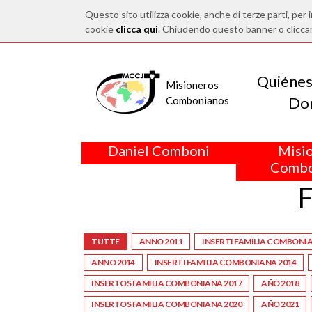
Questo sito utilizza cookie, anche di terze parti, per i
cookie
clicca qui
. Chiudendo questo banner o clicca
Quiéne
Misioneros
Do
Combonianos
Daniel Comboni
Misi
Combo
F
TUTTE
ANNO 2011
INSERTI FAMILIA COMBONIA
ANNO 2014
INSERTI FAMILIA COMBONIANA 2014
INSERTOS FAMILIA COMBONIANA 2017
AÑO 2018
INSERTOS FAMILIA COMBONIANA 2020
AÑO 2021