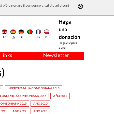
di più o negare il consenso a tutti o ad alcuni
Haga
una
donación
EN
ES
DE
PT
FR
PL
Haga clic para
donar
 links
Newsletter
s)
3
INSERTI FAMILIA COMBONIANA 2013
TOS FAMILIA COMBONIANA 2016
AÑO 2017
 COMBONIANA 2019
AÑO 2020
2022
AÑO 2022
AÑO 2023