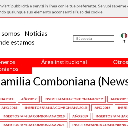
nviarti pubblicità e servizi in linea con le tue preferenze. Se vuoi saperne 
ndo qualunque suo elemento acconsenti all'uso dei cookie.
s somos
Noticias
nde estamos
IT
oneros
Área institucional
Otros
nianos
amilia Comboniana (New
NA 2011
AÑO 2012
INSERTI FAMILIA COMBONIANA 2012
ANNO 201
AÑO 2015
INSERTOS FAMILIA COMBONIANA 2015
AÑO 2016
INSER
INSERTOS FAMILIA COMBONIANA 2018
AÑO 2019
INSERTOS FAMILIA
INSERTOS FAMILIA COMBONIANA 2021
INSERTOS FAMILIA COMBONIANA 