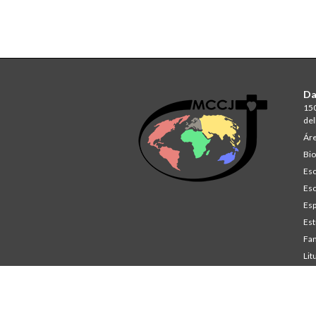
Da
150
del
Áre
Bio
Esc
Esc
Esp
Est
Fam
Lit
St
Co