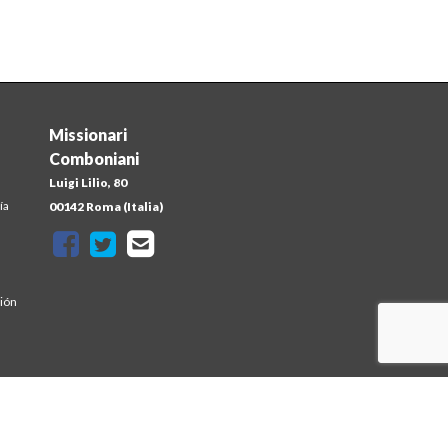
Missionari
Comboniani
Luigi Lilio, 80
ía
00142 Roma (Italia)
sión