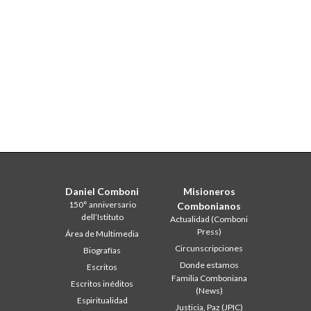
Daniel Comboni
Misioneros
150° anniversario
Combonianos
dell’Istituto
Actualidad (Comboni
Press)
Área de Multimedia
Circunscripciones
Biografías
Donde estamos
Escritos
Familia Comboniana
Escritos inéditos
(News)
Espiritualidad
Justicia, Paz (JPIC)