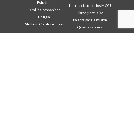
Estudios
La cruz oficial de los MCCJ
Familia Comboniana
Libros y estudios
Liturgia
Palabra para la misión
Studium Combonianum
Quiénes somos
Testimonios
Área institucional
Otros links
Safeguarding Children
Contáctanos
2018: Año de la Regla de la
Colabore
Vida
Comboni, en este día
2019: Año de la
In pace Christi
interculturalidad
2020: Año de la
Agenda
Ministerialidad
Liturgia del día
Capítulo 2003
Palabras para la misión
Capítulo 2009
Lo más leído
Capítulo 2015
Privacy Policy
Capítulo 2022
Secretariado de la Misión
Consejo General
Intercapitular 2012