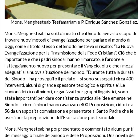
Mons. Menghesteab Tesfamariam e P. Enrique Sánchez González.
Mons. Menghesteab ha sottolineato che il Sinodo aveva lo scopo di
trovare nuovi metodi di evangelizzazione per parlare al mondo di
oggi, come il titolo stesso del Sinodo metteva in risalto: “La Nuova
Evangelizzazione per la Trasmissione della Fede Cristiana”. Ciò che è
importante e che i padri sinodali hanno rimarcato, è l’ardore e
l’atteggiamento nuovo per presentare il Vangelo, oltre che i mezzi
adeguati alla nuova situazione del mondo. “Durante tutta la durata
del Sinodo – ha proseguito il prelato – si sono susseguiti circa 400
interventi, alcuni di grande spessore teologico e spirituale”. Le
riunioni dei circoli minori, organizzati per gruppi linguistici, sono
state importanti per dare consistenza pratica alle idee emerse nel
Sinodo. I circoli minori hanno avanzato 400 Proposizioni, ridotte a
58 da un’apposita commissione e presentate al Santo Padre che le
userà per la preparazione dell’Esortazione post-sinodale.
Mons. Menghesteab ha poi presentato e commentato alcuni punti
del messaggio finale del Sinodo e delle Proposizioni. Una novità del