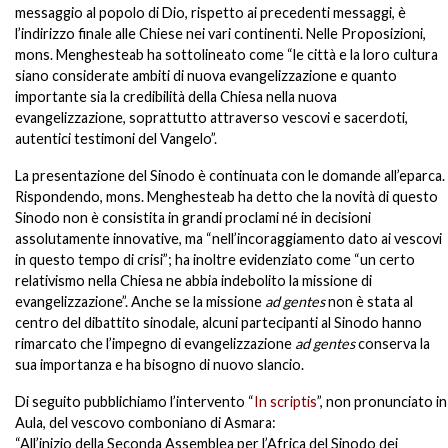
messaggio al popolo di Dio, rispetto ai precedenti messaggi, è
l’indirizzo finale alle Chiese nei vari continenti. Nelle Proposizioni,
mons. Menghesteab ha sottolineato come “le città e la loro cultura
siano considerate ambiti di nuova evangelizzazione e quanto
importante sia la credibilità della Chiesa nella nuova
evangelizzazione, soprattutto attraverso vescovi e sacerdoti,
autentici testimoni del Vangelo”.
La presentazione del Sinodo è continuata con le domande all’eparca.
Rispondendo, mons. Menghesteab ha detto che la novità di questo
Sinodo non è consistita in grandi proclami né in decisioni
assolutamente innovative, ma “nell’incoraggiamento dato ai vescovi
in questo tempo di crisi”; ha inoltre evidenziato come “un certo
relativismo nella Chiesa ne abbia indebolito la missione di
evangelizzazione”. Anche se la missione
ad gentes
non è stata al
centro del dibattito sinodale, alcuni partecipanti al Sinodo hanno
rimarcato che l’impegno di evangelizzazione
ad gentes
conserva la
sua importanza e ha bisogno di nuovo slancio.
Di seguito pubblichiamo l’intervento “
In scriptis
”, non pronunciato in
Aula, del vescovo comboniano di Asmara:
“All’inizio della Seconda Assemblea per l’Africa del Sinodo dei