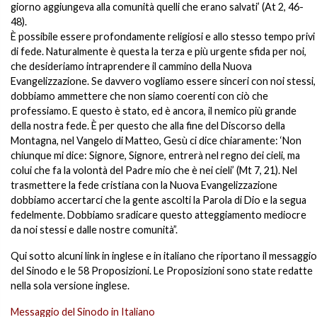
giorno aggiungeva alla comunità quelli che erano salvati’ (At 2, 46-
48).
È possibile essere profondamente religiosi e allo stesso tempo privi
di fede. Naturalmente è questa la terza e più urgente sfida per noi,
che desideriamo intraprendere il cammino della Nuova
Evangelizzazione. Se davvero vogliamo essere sinceri con noi stessi,
dobbiamo ammettere che non siamo coerenti con ciò che
professiamo. E questo è stato, ed è ancora, il nemico più grande
della nostra fede. È per questo che alla fine del Discorso della
Montagna, nel Vangelo di Matteo, Gesù ci dice chiaramente: ‘Non
chiunque mi dice: Signore, Signore, entrerà nel regno dei cieli, ma
colui che fa la volontà del Padre mio che è nei cieli’ (Mt 7, 21). Nel
trasmettere la fede cristiana con la Nuova Evangelizzazione
dobbiamo accertarci che la gente ascolti la Parola di Dio e la segua
fedelmente. Dobbiamo sradicare questo atteggiamento mediocre
da noi stessi e dalle nostre comunità”.
Qui sotto alcuni link in inglese e in italiano che riportano il messaggio
del Sinodo e le 58 Proposizioni. Le Proposizioni sono state redatte
nella sola versione inglese.
Messaggio del Sinodo in Italiano