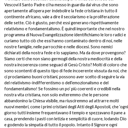
Vescovi il Santo Padre ci ha messo in guardia dai virus che sono
apertamente all’opera per indebolire la fede cristiana in tutto il
continente africano, vale a dire il secolarismo e la proliferazione
delle sette. Ciò è giusto, perché essi generano rispettivamente
relativismo e fondamentalismo. È quindi importante che nel nostro
programma di Nuova Evangelizzazione identifichiamo le loro radici e
curiamo tutto ciò che essi hanno contaminato dentro di noi, nelle
nostre famiglie, nelle parrocchie e nelle diocesi. Sono nemici
dichiarati della nostra fede e lo sappiamo. Ma da dove provengono?
Siamo certi che non siano germogli della nostra mediocrità e della
nostra incoerenza come seguaci di Gesù Cristo? Molti di coloro che
sono scontenti di questo tipo di fede incoerente vissuta da noi, che
ci proclamiamo buoni cristiani, possono aver scelto di seguire la via
del relativismo-indifferentismo o dell’emozionalismo e del
fondamentalismo! Se fossimo un po’ più coerenti e credibili nella
nostra vita cristiana, non solo eviteremmo che le persone
abbandonino la Chiesa visibile, ma riusciremmo ad attrarre molti
nuovi membri, come i primi cristiani degli Atti degli Apostoli, che ‘ogni
giorno tutti insieme frequentavano il tempio e spezzavano il pane a
casa, prendendo i pasti con letizia e semplicità di cuore, lodando Dio
e godendo la simpatia di tutto il popolo. Intanto il Signore ogni