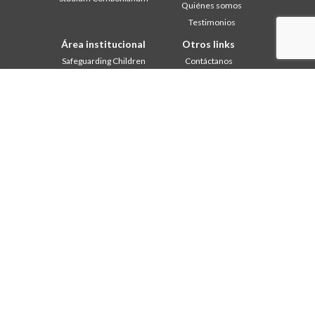
Quiénes somos
Testimonios
Área institucional
Otros links
Safeguarding Children
Contáctanos
2018: Año de la Regla de la
Colabore
Vida
Comboni, en este día
2019: Año de la
In pace Christi
interculturalidad
2020: Año de la
Agenda
Ministerialidad
Liturgia del día
Capítulo 2003
Palabras para la misión
Capítulo 2009
Lo más leído
Capítulo 2015
Privacy Policy
Capítulo 2022
Secretariado de la Misión
Consejo General
Intercapitular 2012
Intercapitular 2018
Intercapitular 2025
Oficina de Comunicación
Secretariado Economia