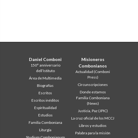
Daniel Comboni
Misioneros
150° anniversario
Combonianos
dell’Istituto
Actualidad (Comboni
Press)
Área de Multimedia
Circunscripciones
Biografías
Donde estamos
Escritos
Familia Comboniana
Escritos inéditos
(News)
Espiritualidad
Justicia, Paz (JPIC)
Estudios
La cruz oficial de los MCCJ
Familia Comboniana
Libros y estudios
Liturgia
Palabra para la misión
Studium Combonianum