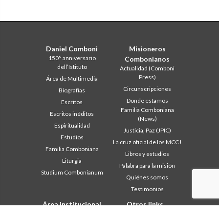
Daniel Comboni
Misioneros
150° anniversario
Combonianos
dell’Istituto
Actualidad (Comboni
Press)
Área de Multimedia
Circunscripciones
Biografías
Donde estamos
Escritos
Familia Comboniana
Escritos inéditos
(News)
Espiritualidad
Justicia, Paz (JPIC)
Estudios
La cruz oficial de los MCCJ
Familia Comboniana
Libros y estudios
Liturgia
Palabra para la misión
Studium Combonianum
Quiénes somos
Testimonios
Área institucional
Otros links
Safeguarding Children
Contáctanos