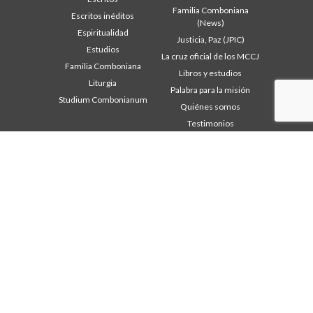
Familia Comboniana
Escritos inéditos
(News)
Espiritualidad
Justicia, Paz (JPIC)
Estudios
La cruz oficial de los MCCJ
Familia Comboniana
Libros y estudios
Liturgia
Palabra para la misión
Studium Combonianum
Quiénes somos
Testimonios
Área institucional
Otros links
Safeguarding Children
Contáctanos
2018: Año de la Regla de la
Colabore
Vida
Comboni, en este día
2019: Año de la
In pace Christi
interculturalidad
2020: Año de la
Agenda
Ministerialidad
Liturgia del día
Capítulo 2003
Palabras para la misión
Capítulo 2009
Lo más leído
Capítulo 2015
Privacy Policy
Capítulo 2022
Secretariado de la Misión