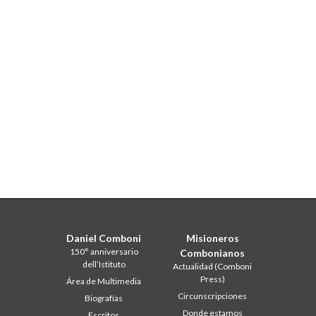
Daniel Comboni
Misioneros
150° anniversario
Combonianos
dell’Istituto
Actualidad (Comboni
Press)
Área de Multimedia
Circunscripciones
Biografías
Donde estamos
Escritos