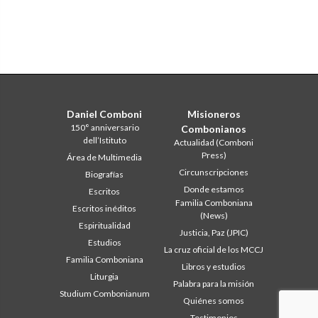
Daniel Comboni
Misioneros
150° anniversario
Combonianos
dell’Istituto
Actualidad (Comboni
Press)
Área de Multimedia
Circunscripciones
Biografías
Donde estamos
Escritos
Familia Comboniana
Escritos inéditos
(News)
Espiritualidad
Justicia, Paz (JPIC)
Estudios
La cruz oficial de los MCCJ
Familia Comboniana
Libros y estudios
Liturgia
Palabra para la misión
Studium Combonianum
Quiénes somos
Testimonios