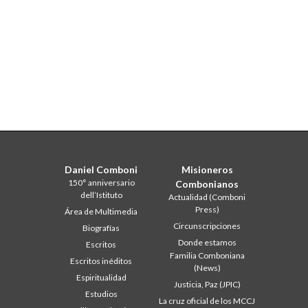
Daniel Comboni
Misioneros
150° anniversario
Combonianos
dell’Istituto
Actualidad (Comboni
Press)
Área de Multimedia
Circunscripciones
Biografías
Donde estamos
Escritos
Familia Comboniana
Escritos inéditos
(News)
Espiritualidad
Justicia, Paz (JPIC)
Estudios
La cruz oficial de los MCCJ