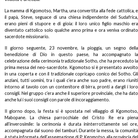
La mamma di Kgomotso, Martha, una convertita alla fede cattolica, e
il papà, Steve, seguace di una chiesa indipendente del Sudafrica,
erano pieni di stupore e di gioia: il loro unico figlio maschio era
diventato cattolico solo qualche anno prima e ora veniva ordinato
sacerdote missionario.
Il giorno seguente, 23 novembre, la pioggia, un segno della
benedizione di Dio in questo paese, ha accompagnato la
celebrazione della cerimonia tradizionale Sotho, che ha preceduto la
prima messa del neo-sacerdote. Kgomotso si è presentato avvolto
in una coperta e con il tradizionale copricapo conico dei Sotho. Gli
anziani, tutti uomini, tra i quali c’era anche suo padre, erano riuniti
intorno al tavolo con un contenitore di birra, pronti a dargli i loro
consigli. Nel gruppo c’era anche il superiore provinciale, che ha dato
anche lui i suoi consigli con parole di incoraggiamento.
Il giorno dopo, la festa si è spostata nel villaggio di Kgomotso,
Mabopane. La chiesa parrocchiale del Cristo Re era piena
all’inverosimile: la cerimonia è durata ininterrottamente sei ore,
accompagnata dal suono dei tamburi. Durante la messa, la comunità
è stata informata dell’assegnazione di P. Kgomotso alla provincia del