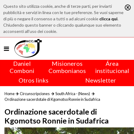
Questo sito utilizza cookie, anche di terze parti, per inviarti
pubblicità e servizi in linea con le tue preferenze. Se vuoi saperne
di più o negare il consenso a tutti o ad alcuni cookie
clicca qui
.
Chiudendo questo banner o cliccando qualunque suo elemento
acconsenti all'uso dei cookie.
Daniel
Misioneros
Área
Comboni
Combonianos
institucional
Otros links
Newsletter
Home
Circunscripciones
South Africa - (News)
Ordinazione sacerdotale di Kgomotso Ronnie in Sudafrica
Ordinazione sacerdotale di
Kgomotso Ronnie in Sudafrica