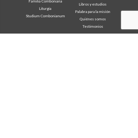
Familia Comboniana
Libros y estudios
Liturgia
Palabra para la misión
Studium Combonianum
Quiénes somos
Testimonios
Área institucional
Otros links
Safeguarding Children
Contáctanos
2018: Año de la Regla de la
Colabore
Vida
Comboni, en este día
2019: Año de la
In pace Christi
interculturalidad
2020: Año de la
Agenda
Ministerialidad
Liturgia del día
Capítulo 2003
Palabras para la misión
Capítulo 2009
Lo más leído
Capítulo 2015
Privacy Policy
Capítulo 2022
Secretariado de la Misión
Consejo General
Intercapitular 2012
Intercapitular 2018
Intercapitular 2025