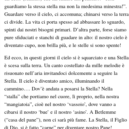
guardiamo la stessa stella ma non la medesima minestra!”.
Guardare verso il cielo, ci accomuna; chinarsi verso la terra
ci divide. La vita ci porta spesso ad abbassare lo sguardo,
spinti dai nostri bisogni primari. D’altra parte, forse siamo
pure sfiduciati e stanchi di guadare in alto: il nostro cielo è
diventato cupo, non brilla più, e le stelle si sono spente!
Ed ecco, in questi giorni il cielo si è squarciato e una Stella
è scesa sulla terra. Un canto costellato da mille melodie è
risuonato nell’aria invitandoci dolcemente a seguire la
Stella. Il cielo è diventato amico, illuminando il
cammino…. Dov’è andata a posarsi la Stella? Nella
“stalla” che portiamo nel cuore, lì proprio, nella nostra
“mangiatoia”, cioè nel nostro ‘vassoio’, dove vanno a
cibarsi il nostro ‘bue’ e il nostro ‘asino’. A Betlemme
(“casa del pane”), non ci sarà più fame. La Stella, il Figlio
di Dio, si è fatto “carne” per diventare nostro Pane!