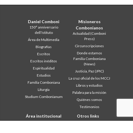
Daniel Comboni
Misioneros
150° anniversario
Combonianos
dell’Istituto
Actualidad (Comboni
Press)
Área de Multimedia
Circunscripciones
Biografías
Donde estamos
Escritos
Familia Comboniana
Escritos inéditos
(News)
Espiritualidad
Justicia, Paz (JPIC)
Estudios
La cruz oficial de los MCCJ
Familia Comboniana
Libros y estudios
Liturgia
Palabra para la misión
Studium Combonianum
Quiénes somos
Testimonios
Área institucional
Otros links
Safeguarding Children
Contáctanos
2018: Año de la Regla de la
Colabore