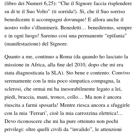
(libro dei Numeri 6,25): “Che il Signore faccia risplendere
su di te il Suo Volto” (ti sorrida!). Sì, che il Suo sorriso
benedicente ti accompagni dovunque! E allora anche il
nostro volto s’illuminerà. Benedetti… benediremo, sempre
e in ogni luogo! Saremo cosi una permanente “epifania”
(manifestazione) del Signore.
Quanto a me, continuo a Roma (da quando ho lasciato la
missione in Africa, alla fine del 2010, dopo che mi era
stata diagnosticata la SLA). Sto bene e contento. Convivo
serenamente con la mia poco simpatica compagna, la
sclerosi, che ormai mi ha inesorabilmente legato a lei,
piedi, braccia, mani, tronco, collo… Ma non è ancora
riuscita a farmi sposarla! Mentre riesca ancora a sfuggirle
con la mia ‘Ferrari’, cioè la mia carrozzina elettrica!...
Devo riconoscere che mi ha pure ottenuto non pochi
privilegi: oltre quelli civili da “invalido”, le attenzioni