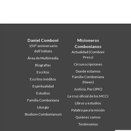
Daniel Comboni
Misioneros
150° anniversario
Combonianos
dell’Istituto
Actualidad (Comboni
Press)
Área de Multimedia
Circunscripciones
Biografías
Donde estamos
Escritos
Familia Comboniana
Escritos inéditos
(News)
Espiritualidad
Justicia, Paz (JPIC)
Estudios
La cruz oficial de los MCCJ
Familia Comboniana
Libros y estudios
Liturgia
Palabra para la misión
Studium Combonianum
Quiénes somos
Testimonios