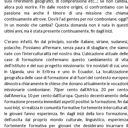
suoi riferimenti geografici, di comprensione etc…; se non cambia,
allora può morire. Fin dalle nostre origini, ci confrontiamo con la
passione ma anche il timore di una missione che chiama
continuamente altrove. Dov’è l’ad gentes per noi comboniane, oggi?
In un mondo che cambia? Questa domanda non è nata in questi
ultimi anni, ma è stata presente continuamente, fin dagli inizi.
C’erano infatti, fin dal principio, sorelle italiane, siriane, sudanesi,
polacche. Possiamo affermare, senza paura di sbagliare, che siamo
nate con l’interculturalità nel nostro dna. L’ubicazione attuale delle
case di formazione confermano questo cambiamento di vita
dell’Istituto e del suo progetto missionario: tre noviziati di cui, uno
in Uganda, uno in Eritrea e uno in Ecuador. La localizzazione
geografica delle case di formazione al di fuori del contesto europeo
dimostra chiaramente le chiese che donano attualmente le vocazioni
missionarie comboniane: 70per cento dall’Africa, 20 per cento
dall’America, 10 per cento dall’Europa. Questo decentramento della
formazione presenta immediati aspetti positivi: la formazione, fin dai
suoi inizi, si realizza in comunità formative fortemente interculturali;
le giovani fanno esperienza, fin dagli inizi della loro formazione,
dell’uscita dal proprio mondo culturale, linguistico, esperienza
fortemente formativa per giovani che desiderano incarnare il