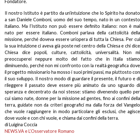
Fondatore.
Il nostro Istituto è partito da un’intuizione che lo Spirito ha donato
a san Daniele Comboni, uomo del suo tempo, nato in un contesto
italiano. Ma l’Istituto non può essere definito italiano: non è mai
nato per essere italiano. Comboni parlava della cattolicità della
missione, perché doveva essere un’opera di tutta la Chiesa. Per cui
la sua intuizione ci aveva già poste nel centro della Chiesa e chi dice
Chiesa dice popoli, culture, cattolicità, universalità. Non mi
preoccuperei neppure molto del fatto che in Italia stiamo
diminuendo, perché non mi confronto con la realtà geografica dove
il progetto missionario ha mosso i suoi primi passi, ma piuttosto con
il suo sviluppo. Il nostro modo di guardare il presente, il futuro e di
rileggere il passato deve essere più animato da uno sguardo di
speranza e decentrato da noi stesse: stiamo divenendo quello per
cui siamo nate, donne per la missione ad gentes, fino ai confini della
terra, guidate non da criteri geografici ma dalla forza del Vangelo
che vuole raggiungere in modo particolare gli esclusi, che agisce
dove vuole e con chi vuole, e chiama dai confini della terra.
di Luigina Coccia
NEWS.VA e L’Osservatore Romano