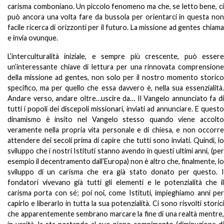
carisma comboniano. Un piccolo fenomeno ma che, se letto bene, ci
può ancora una volta fare da bussola per orientarci in questa non
facile ricerca di orizzonti per il futuro. La missione ad gentes chiama
e invia ovunque.
L’interculturalità iniziale, e sempre più crescente, può essere
un’interessante chiave di lettura per una rinnovata comprensione
della missione ad gentes, non solo per il nostro momento storico
specifico, ma per quello che essa davvero è, nella sua essenzialità.
Andare verso, andare oltre…uscire da… Il Vangelo annunciato fa di
tutti i popoli dei discepoli missionari, inviati ad annunciare. E questo
dinamismo è insito nel Vangelo stesso quando viene accolto
veramente nella propria vita personale e di chiesa, e non occorre
attendere dei secoli prima di capire che tutti sono inviati. Quindi, lo
sviluppo che i nostri Istituti stanno avendo in questi ultimi anni, (per
esempio il decentramento dall’Europa) non è altro che, finalmente, lo
sviluppo di un carisma che era già stato donato per questo. I
fondatori vivevano già tutti gli elementi e le potenzialità che il
carisma porta con sé; poi noi, come Istituti, impieghiamo anni per
capirlo e liberarlo in tutta la sua potenzialità. Ci sono risvolti storici
che apparentemente sembrano marcare la fine di una realtà mentre,