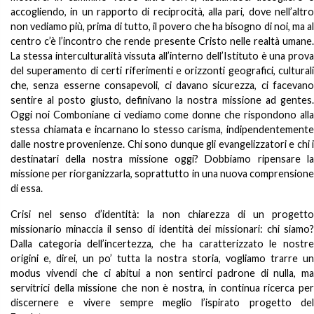
accogliendo, in un rapporto di reciprocità, alla pari, dove nell’altro
non vediamo più, prima di tutto, il povero che ha bisogno di noi, ma al
centro c’è l’incontro che rende presente Cristo nelle realtà umane.
La stessa interculturalità vissuta all’interno dell’Istituto è una prova
del superamento di certi riferimenti e orizzonti geografici, culturali
che, senza esserne consapevoli, ci davano sicurezza, ci facevano
sentire al posto giusto, definivano la nostra missione ad gentes.
Oggi noi Comboniane ci vediamo come donne che rispondono alla
stessa chiamata e incarnano lo stesso carisma, indipendentemente
dalle nostre provenienze. Chi sono dunque gli evangelizzatori e chi i
destinatari della nostra missione oggi? Dobbiamo ripensare la
missione per riorganizzarla, soprattutto in una nuova comprensione
di essa.
Crisi nel senso d’identità: la non chiarezza di un progetto
missionario minaccia il senso di identità dei missionari: chi siamo?
Dalla categoria dell’incertezza, che ha caratterizzato le nostre
origini e, direi, un po’ tutta la nostra storia, vogliamo trarre un
modus vivendi che ci abitui a non sentirci padrone di nulla, ma
servitrici della missione che non è nostra, in continua ricerca per
discernere e vivere sempre meglio l’ispirato progetto del