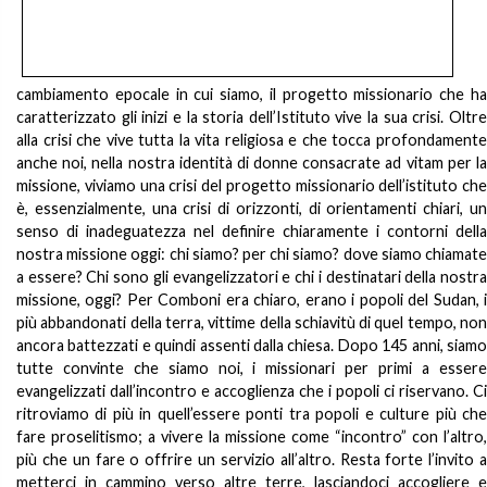
cambiamento epocale in cui siamo, il progetto missionario che ha
caratterizzato gli inizi e la storia dell’Istituto vive la sua crisi. Oltre
alla crisi che vive tutta la vita religiosa e che tocca profondamente
anche noi, nella nostra identità di donne consacrate ad vitam per la
missione, viviamo una crisi del progetto missionario dell’istituto che
è, essenzialmente, una crisi di orizzonti, di orientamenti chiari, un
senso di inadeguatezza nel definire chiaramente i contorni della
nostra missione oggi: chi siamo? per chi siamo? dove siamo chiamate
a essere? Chi sono gli evangelizzatori e chi i destinatari della nostra
missione, oggi? Per Comboni era chiaro, erano i popoli del Sudan, i
più abbandonati della terra, vittime della schiavitù di quel tempo, non
ancora battezzati e quindi assenti dalla chiesa. Dopo 145 anni, siamo
tutte convinte che siamo noi, i missionari per primi a essere
evangelizzati dall’incontro e accoglienza che i popoli ci riservano. Ci
ritroviamo di più in quell’essere ponti tra popoli e culture più che
fare proselitismo; a vivere la missione come “incontro” con l’altro,
più che un fare o offrire un servizio all’altro. Resta forte l’invito a
metterci in cammino verso altre terre, lasciandoci accogliere e