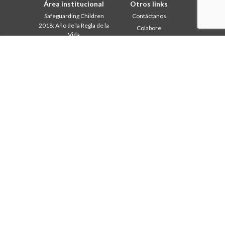
Área institucional
Otros links
Safeguarding Children
Contáctanos
2018: Año de la Regla de la
Colabore
Vida
Comboni, en este día
2019: Año de la
In pace Christi
interculturalidad
2020: Año de la
Agenda
Ministerialidad
Liturgia del día
Capítulo 2003
Palabras para la misión
Capítulo 2009
Lo más leído
Capítulo 2015
Privacy Policy
Capítulo 2022
Secretariado de la Misión
Consejo General
Intercapitular 2012
Intercapitular 2018
Intercapitular 2025
Oficina de Comunicación
Secretariado Economia
Secretariado Formación
Secretariado Misión