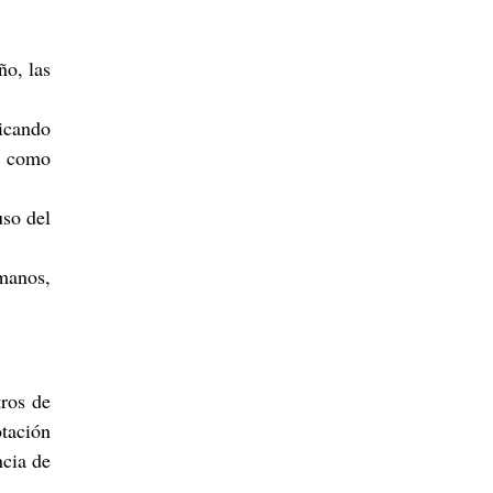
ño, las
licando
s) como
uso del
manos,
tros de
otación
ncia de