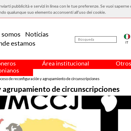
nviarti pubblicità e servizi in linea con le tue preferenze. Se vuoi saperne 
ndo qualunque suo elemento acconsenti all'uso dei cookie.
s somos
Noticias
nde estamos
IT
oneros
Área institucional
Otros
nianos
ceso de reconfiguración y agrupamiento de circunscripciones
y agrupamiento de circunscripciones