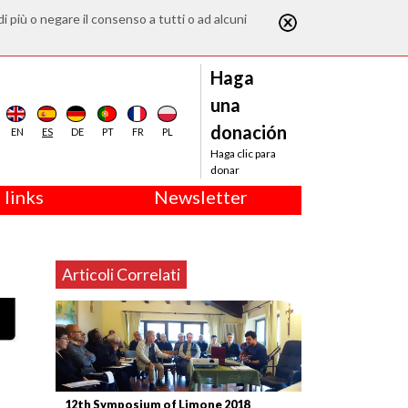
di più o negare il consenso a tutti o ad alcuni
Haga
una
donación
EN
ES
DE
PT
FR
PL
Haga clic para
donar
 links
Newsletter
Articoli Correlati
12th Symposium of Limone 2018