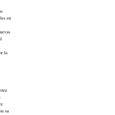
as
les en
nuevas
l
or la
stra
s
re
on su