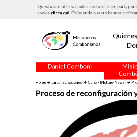
Questo sito utilizza cookie, anche di terze parti, per i
cookie
clicca qui
. Chiudendo questo banner o clicca
Quiéne
Misioneros
Do
Combonianos
Daniel Comboni
Misi
Combo
Home
Circunscripciones
Curia - (Notizie-News)
Pro
Proceso de reconfiguración 