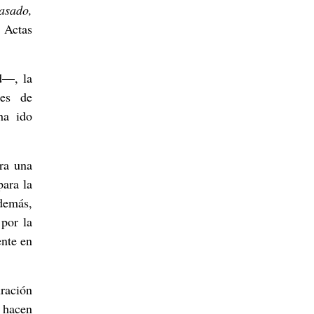
pasado,
s Actas
d—, la
nes de
ha ido
ra una
para la
Además,
por la
ente en
uración
e hacen