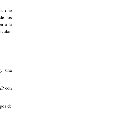
te, que
de los
ón a la
icular,
 y una
NAP con
upos de