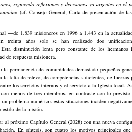
ones, siguiendo reflexiones y decisiones ya urgentes en el 
omunión
» (cf. Consejo General, Carta de presentación de la
rsonal —de 1.839 misioneros en 1996 a 1.443 en la actualida
 en treinta años solo se han realizado dos unificacio
. Esta disminución lenta pero constante de los hermanos 
ad de respuesta misionera.
ro la permanencia de comunidades demasiado pequeñas gene
 la falta de relevo, de competencias suficientes, de fuerzas 
ntre los servicios internos y el servicio a la Iglesia local. 
con menos de tres miembros, en contraste con lo previsto 
e un problema numérico: estas situaciones inciden negativam
 estilo de la misión.
gar al próximo Capítulo General (2028) con una nueva config
bación. En síntesis, son cuatro los motivos principales qu