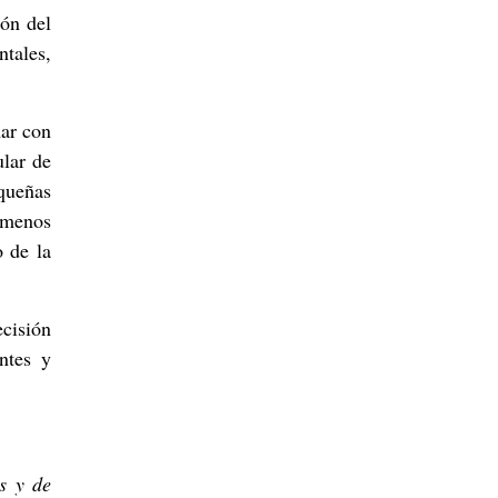
ión del
tales,
mar con
ular de
equeñas
nómenos
o de la
cisión
ntes y
s y de