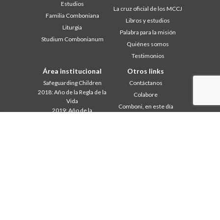
Estudios
La cruz oficial de los MCCJ
Familia Comboniana
Libros y estudios
Liturgia
Palabra para la misión
Studium Combonianum
Quiénes somos
Testimonios
Área institucional
Otros links
Safeguarding Children
Contáctanos
2018: Año de la Regla de la
Colabore
Vida
Comboni, en este día
2019: Año de la
In pace Christi
interculturalidad
2020: Año de la
Agenda
Ministerialidad
Liturgia del día
Capítulo 2003
Palabras para la misión
Capítulo 2009
Lo más leído
Capítulo 2015
Privacy Policy
Capítulo 2022
Secretariado de la Misión
Consejo General
Intercapitular 2012
Intercapitular 2018