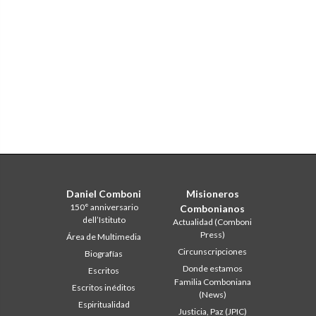
Daniel Comboni
Misioneros
150° anniversario
Combonianos
dell’Istituto
Actualidad (Comboni
Press)
Área de Multimedia
Circunscripciones
Biografías
Donde estamos
Escritos
Familia Comboniana
Escritos inéditos
(News)
Espiritualidad
Justicia, Paz (JPIC)