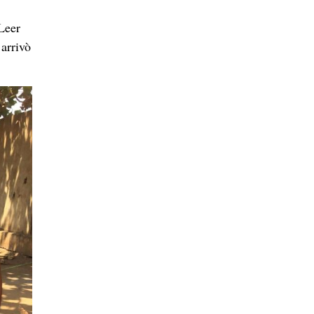
Leer
 arrivò