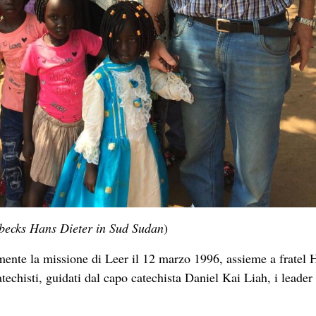
rbecks Hans Dieter in Sud Sudan
)
mente la missione di Leer il 12 marzo 1996, assieme a fratel 
techisti, guidati dal capo catechista Daniel Kai Liah, i leader
e Dio per tutte le benedizioni concesse al popolo nuer durante 