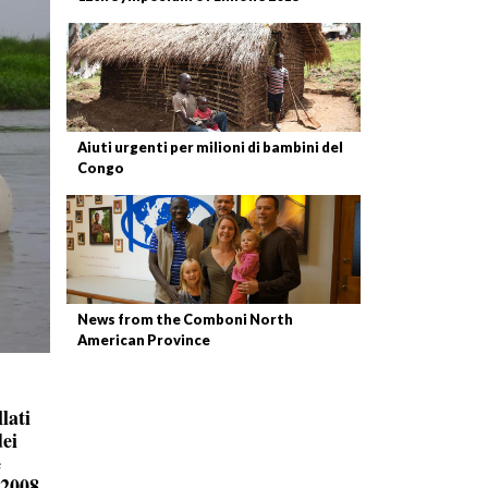
Aiuti urgenti per milioni di bambini del
Congo
News from the Comboni North
American Province
lati
dei
e
 2008.