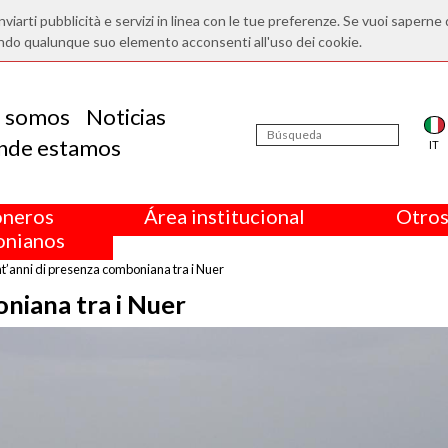
nviarti pubblicità e servizi in linea con le tue preferenze. Se vuoi saperne 
ndo qualunque suo elemento acconsenti all'uso dei cookie.
s somos
Noticias
nde estamos
IT
oneros
Área institucional
Otros
nianos
t’anni di presenza comboniana tra i Nuer
niana tra i Nuer