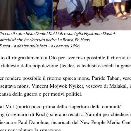
 con il catechista Daniel Kai Liah e sua figlia Nyakume Daniel.
atechisti che ha ricevuto padre La Braca, Fr. Hans,
ucca – a destra nella foto – a Leer nel 1996.
 di ringraziamento a Dio per aver reso possibile il ritorno d
ichiesto dalla popolazione (leader, catechisti e fedeli in gene
r rendere possibile il ritorno spicca mons. Paride Taban, ves
resentava mons. Vincent Mojwok Nyiker, vescovo di Malakal, i
causa della guerra e per motivi politici.
Phal Mut (morto poco prima della riapertura della comunità
 (originario di Koch) si erano recati a Nairobi per chiedere i
o Sesana e Paul Donohue, incaricati del New People Media Cen
er per valutare la situazione.