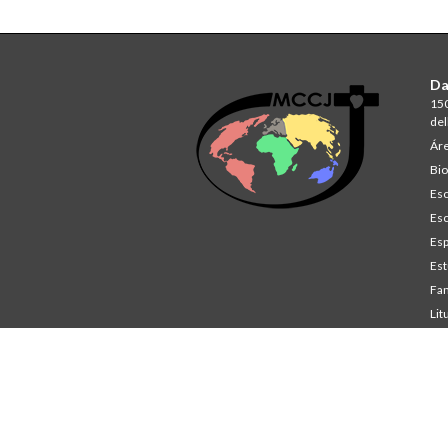
Da
150
del
Áre
Bio
Esc
Esc
Esp
Est
Fam
Lit
St
Co