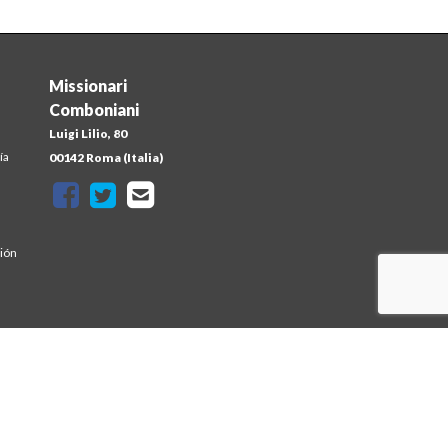
Missionari
Comboniani
Luigi Lilio, 80
ía
00142 Roma (Italia)
sión