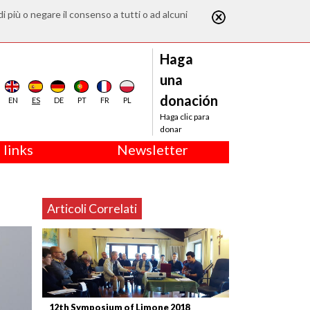
di più o negare il consenso a tutti o ad alcuni
Haga
una
donación
EN
ES
DE
PT
FR
PL
Haga clic para
donar
 links
Newsletter
Articoli Correlati
12th Symposium of Limone 2018