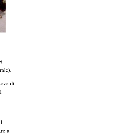
ei
rale).
covo di
l
l
tre a