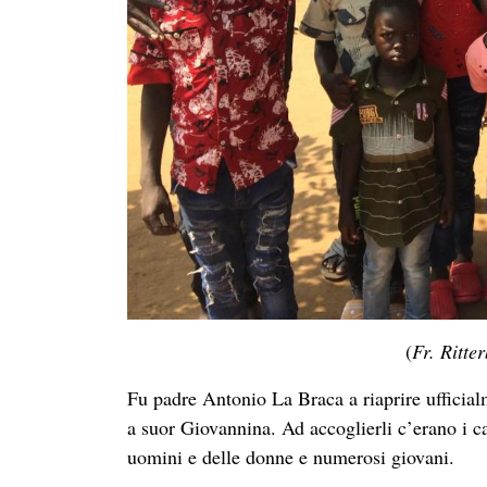
(
Fr. Ritte
Fu padre Antonio La Braca a riaprire ufficial
a suor Giovannina. Ad accoglierli c’erano i ca
uomini e delle donne e numerosi giovani.
Il giorno 15 avremo l’occasione di ringraziar