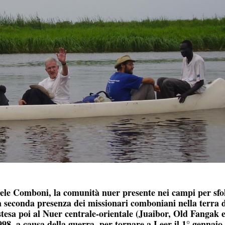
iele Comboni, la comunità nuer presente nei campi per sfol
la seconda presenza dei missionari comboniani nella terra 
stesa poi al Nuer centrale-orientale (Juaibor, Old Fangak 
998, a causa della guerra, per tornare a Leer il 1° gennaio