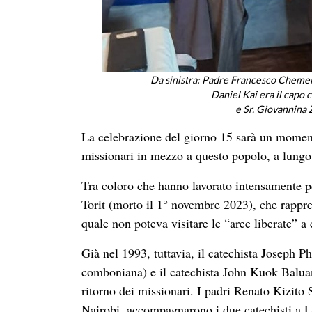
Da sinistra: Padre Francesco Chemello
Daniel Kai era il capo c
e Sr. Giovannina Z
La celebrazione del giorno 15 sarà un momento
missionari in mezzo a questo popolo, a lungo r
Tra coloro che hanno lavorato intensamente pe
Torit (morto il 1° novembre 2023), che rapp
quale non poteva visitare le “aree liberate” a 
Già nel 1993, tuttavia, il catechista Joseph 
comboniana) e il catechista John Kuok Baluang
ritorno dei missionari. I padri Renato Kizit
Nairobi, accompagnarono i due catechisti a Le