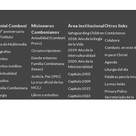
niel Comboni
Misioneros
Área institucional
Otros links
° anniversario
Combonianos
Safeguarding Children
Contáctanos
l’Istituto
Actualidad (Comboni
2018: Año de la Regla
Colabore
Press)
a de Multimedia
de la Vida
Comboni, en este d
2019: Año de la
Circunscripciones
grafías
In pace Christi
interculturalidad
Donde estamos
ritos
2020: Año de la
Agenda
Familia Comboniana
ritos inéditos
Ministerialidad
(News)
Liturgia del día
iritualidad
Capítulo 2003
Justicia, Paz (JPIC)
Palabras para la mi
udios
Capítulo 2009
La cruz oficial de los
Lo más leído
MCCJ
ilia Comboniana
Capítulo 2015
Privacy Policy
Libros y estudios
urgia
Capítulo 2022
Secretariado de la
udium
Palabra para la misión
Misión
Consejo General
mbonianum
Quiénes somos
Intercapitular 2012
Testimonios
Intercapitular 2018
Intercapitular 2025
Oficina de