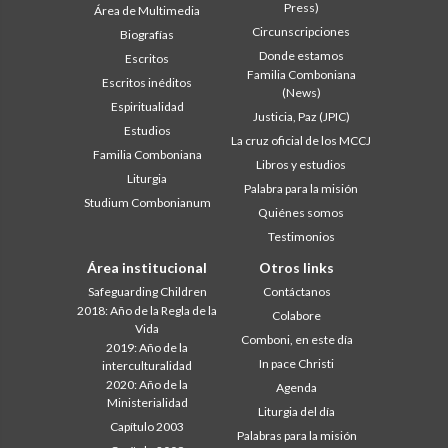
Press)
Área de Multimedia
Circunscripciones
Biografías
Donde estamos
Escritos
Familia Comboniana
Escritos inéditos
(News)
Espiritualidad
Justicia, Paz (JPIC)
Estudios
La cruz oficial de los MCCJ
Familia Comboniana
Libros y estudios
Liturgia
Palabra para la misión
Studium Combonianum
Quiénes somos
Testimonios
Área institucional
Otros links
Safeguarding Children
Contáctanos
2018: Año de la Regla de la
Colabore
Vida
Comboni, en este día
2019: Año de la
In pace Christi
interculturalidad
2020: Año de la
Agenda
Ministerialidad
Liturgia del día
Capítulo 2003
Palabras para la misión