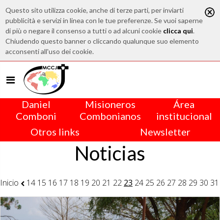
Questo sito utilizza cookie, anche di terze parti, per inviarti
pubblicità e servizi in linea con le tue preferenze. Se vuoi saperne
di più o negare il consenso a tutti o ad alcuni cookie
clicca qui
.
Chiudendo questo banner o cliccando qualunque suo elemento
acconsenti all'uso dei cookie.
Daniel
Misioneros
Área
Comboni
Combonianos
institucional
Otros links
Newsletter
Noticias
Inicio
14
15
16
17
18
19
20
21
22
23
24
25
26
27
28
29
30
31