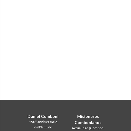
Daniel Comboni
Misioneros
150° anniversario
Combonianos
dell’Istituto
Actualidad (Comboni