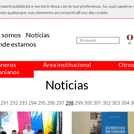
nviarti pubblicità e servizi in linea con le tue preferenze. Se vuoi saperne 
ndo qualunque suo elemento acconsenti all'uso dei cookie.
s somos
Noticias
nde estamos
IT
oneros
Área institucional
Otros
nianos
Noticias
291
292
293
294
295
296
297
298
299
300
301
302
303
304
3