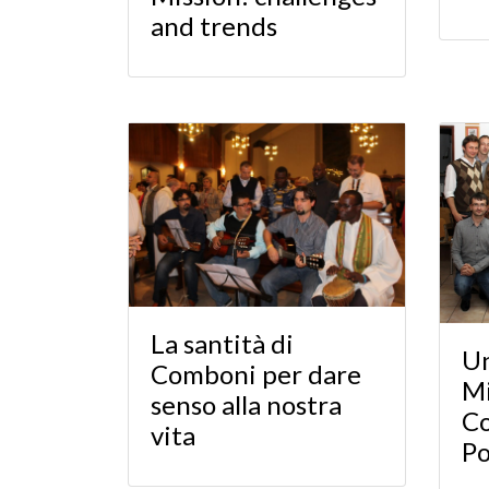
and trends
La santità di
Un
Comboni per dare
Mi
senso alla nostra
Co
vita
Po