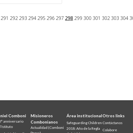
291
292
293
294
295
296
297
298
299
300
301
302
303
304
3
niel Comboni
Misioneros
Área institucional
Otros links
° anniversario
Combonianos
Safeguarding Children
Contáctanos
l’Istituto
Actualidad (Comboni
2018: Año de la Regla
Colabore
Press)