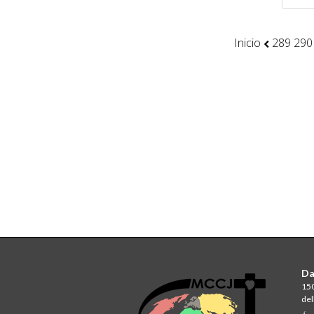
Inicio
289
290
Da
150
del