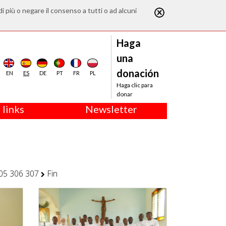
di più o negare il consenso a tutti o ad alcuni
Haga
una
donación
EN
ES
DE
PT
FR
PL
Haga clic para
donar
 links
Newsletter
05
306
307
Fin