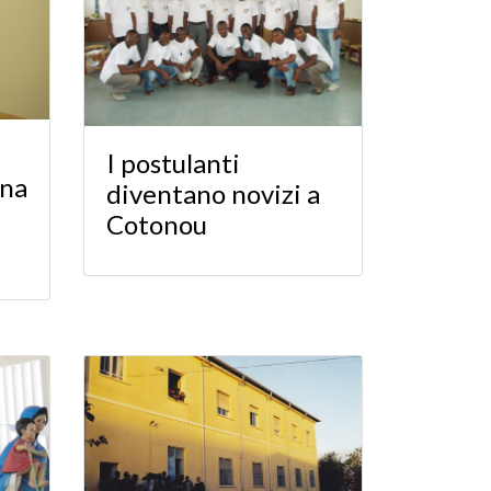
I postulanti
una
diventano novizi a
Cotonou