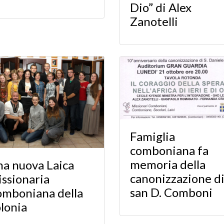
Dio” di Alex
Zanotelli
Famiglia
comboniana fa
memoria della
a nuova Laica
canonizzazione d
ssionaria
san D. Comboni
mboniana della
lonia