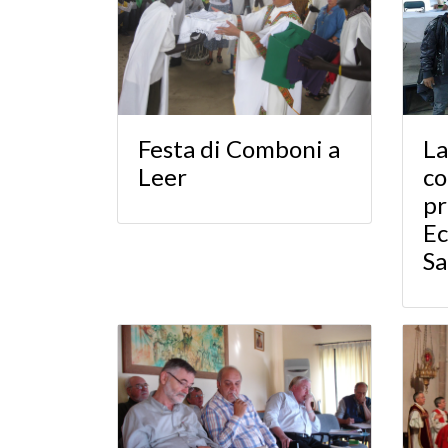
Festa di Comboni a
La
Leer
c
pr
Ec
S