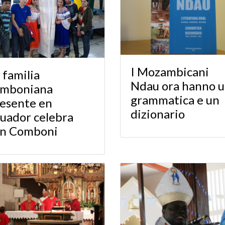
I Mozambicani
 familia
Ndau ora hanno 
omboniana
grammatica e un
esente en
dizionario
uador celebra
an Comboni