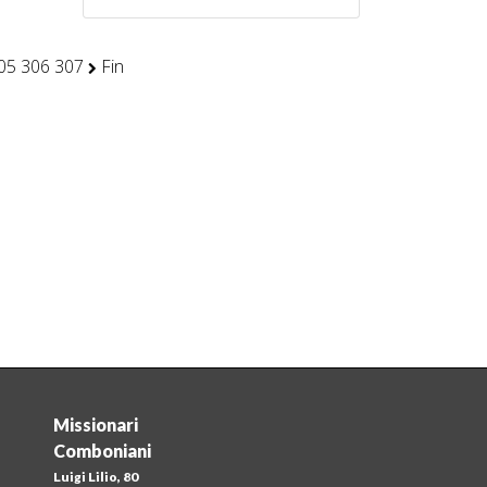
05
306
307
Fin
Missionari
Comboniani
Luigi Lilio, 80