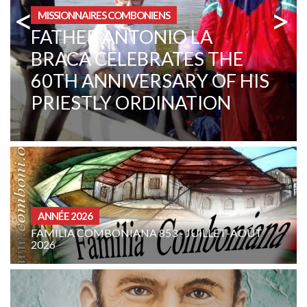
<
>
ZONE INSTITUTIONNELLE
CENTRAL AFRICAN
REPUBLIC. A CHANGE IN
MENTALITY
CURIA - (NOTIZIE-NEWS)
3 - JUILLET-AOÛT
INTENTION DE PRIÈRE DE LA
COMBONIENNE : AOÛT 2026