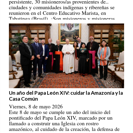
ciudades y comunidades indígenas y ribereñas se
reunieron en el Centro Educativo Marista, en
Tabatinga (Brasil). ¡Son misioneros y misioneras
portadores/as de esperanza! [
REPAM
]
Un año del Papa León XIV: cuidar la Amazonía y la
Casa Común
Viernes, 8 de mayo 2026
Este 8 de mayo se cumple un año del inicio del
pontificado del Papa León XIV, marcado por un
llamado a construir una Iglesia con rostro
amazónico, al cuidado de la creación, la defensa de
la Amazonía y una ecología integral que escucha “el