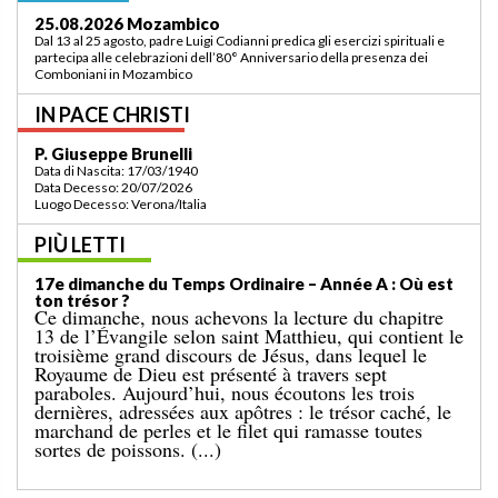
03.09.2026 Lomé/Togo
Padre Luigi Codianni e padre Elias Sindjalim partecipano dal 26 agosto al 3
settembre all’incontro della commissione ASCAF sulla riorganizzazione
della regione a Lomé/Togo
IN PACE CHRISTI
P. Bruno Bordonali
Data di Nascita: 01/07/1942
Data Decesso: 13/07/2026
Luogo Decesso: Verona /Italia
PIÙ LETTI
19e dimanche du Temps Ordinaire – Année A: «
Ordonne-moi de venir vers toi ! »
L’Évangile de dimanche dernier nous racontait le
miracle de la multiplication des pains pour une
grande foule, dans un lieu désert. Le récit se
terminait par le ramassage de douze paniers remplis
de restes. Cet événement est suivi de l’épisode bien
connu d’aujourd’hui, dans lequel Jésus marche sur la
mer. [...]