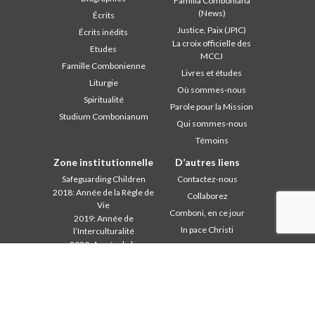
Familia Comboniana
(News)
Écrits
Justice, Paix (JPIC)
Écrits inédits
La croix officielle des
Etudes
MCCJ
Famille Combonienne
Livres et études
Liturgie
Où sommes-nous
Spiritualité
Parole pour la Mission
Studium Combonianum
Qui sommes-nous
Témoins
Zone institutionnelle
D’autres liens
Safeguarding Children
Contactez-nous
2018: Année de la Règle de
Collaborez
Vie
Comboni, en ce jour
2019: Année de
In pace Christi
l’Interculturalité
2020: Année de la
Agenda
ministérialité
Liturgie du jour
Bureau des
Parole pour la Mission
communications
Les plus lus
Chapitre 2003
Privacy Policy