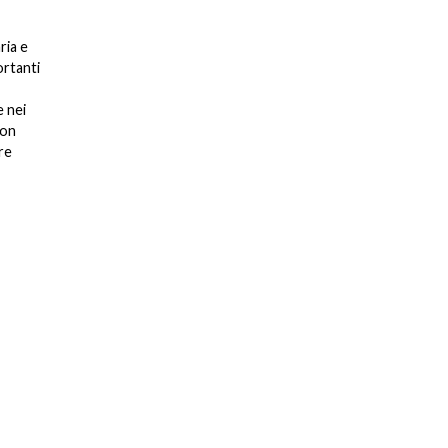
ria e
ortanti
e nei
con
re