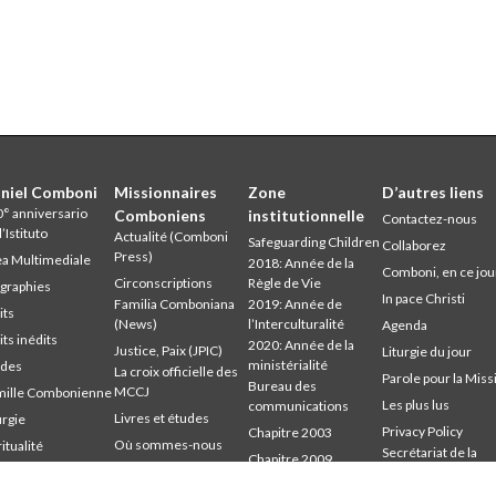
niel Comboni
Missionnaires
Zone
D’autres liens
° anniversario
Comboniens
institutionnelle
Contactez-nous
l’Istituto
Actualité (Comboni
Safeguarding Children
Collaborez
Press)
a Multimediale
2018: Année de la
Comboni, en ce jou
Circonscriptions
Règle de Vie
graphies
In pace Christi
Familia Comboniana
2019: Année de
its
(News)
l’Interculturalité
Agenda
its inédits
2020: Année de la
Justice, Paix (JPIC)
Liturgie du jour
ministérialité
udes
La croix officielle des
Parole pour la Miss
Bureau des
MCCJ
mille Combonienne
Les plus lus
communications
Livres et études
urgie
Privacy Policy
Chapitre 2003
Où sommes-nous
ritualité
Secrétariat de la
Chapitre 2009
udium
Parole pour la Mission
mission
Chapitre 2015
mbonianum