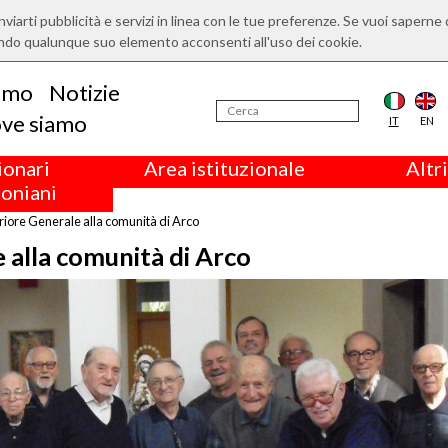
nviarti pubblicità e servizi in linea con le tue preferenze. Se vuoi saperne 
ndo qualunque suo elemento acconsenti all'uso dei cookie.
iamo
Notizie
ve siamo
IT
EN
ionari
Area istituzionale
Altri
oniani
eriore Generale alla comunità di Arco
 alla comunità di Arco