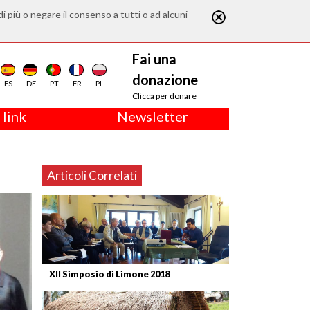
di più o negare il consenso a tutti o ad alcuni
Fai una
donazione
ES
DE
PT
FR
PL
Clicca per donare
 link
Newsletter
Articoli Correlati
XII Simposio di Limone 2018