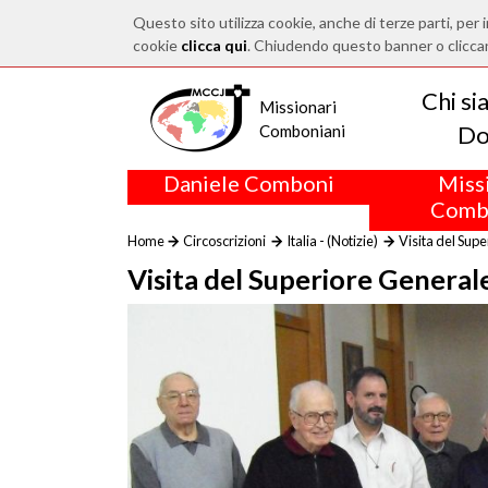
Questo sito utilizza cookie, anche di terze parti, per i
cookie
clicca qui
. Chiudendo questo banner o clicca
Chi s
Missionari
Do
Comboniani
Daniele Comboni
Miss
Comb
Home
Circoscrizioni
Italia - (Notizie)
Visita del Sup
Visita del Superiore Generale