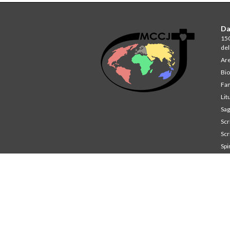
Da
150
del
Are
Bio
Fam
Lit
Sag
Scri
Scri
Spi
St
Co