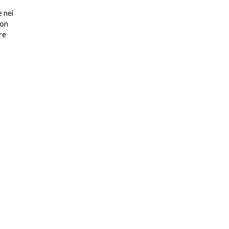
e nei
con
re