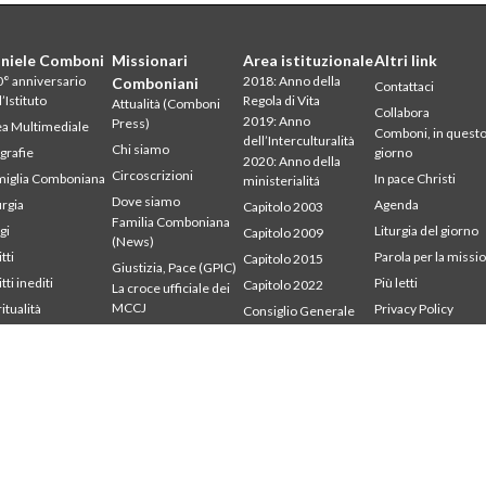
niele Comboni
Missionari
Area istituzionale
Altri link
° anniversario
2018: Anno della
Comboniani
Contattaci
l’Istituto
Regola di Vita
Attualità (Comboni
Collabora
2019: Anno
Press)
a Multimediale
Comboni, in quest
dell’Interculturalità
Chi siamo
grafie
giorno
2020: Anno della
Circoscrizioni
iglia Comboniana
In pace Christi
ministerialitá
Dove siamo
urgia
Agenda
Capitolo 2003
Familia Comboniana
gi
Liturgia del giorno
Capitolo 2009
(News)
tti
Parola per la missi
Capitolo 2015
Giustizia, Pace (GPIC)
tti inediti
Più letti
Capitolo 2022
La croce ufficiale dei
MCCJ
ritualità
Privacy Policy
Consiglio Generale
udium
Segretariato della
Libri e studi
Intercapitolare 2012
mbonianum
missione
Parola per la Missione
Intercapitolare 2018
Testimoni
Intercapitolare 2025
Segr. Economia
Segr. Formazione
Segr. Missione