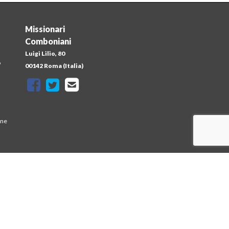
Missionari
Comboniani
Luigi Lilio, 80
o
00142 Roma (Italia)
one