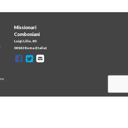
Missionari
Comboniani
Luigi Lilio, 80
o
00142 Roma (Italia)
one