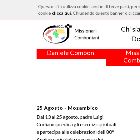
Questo sito utilizza cookie, anche di terze parti, per i
cookie
clicca qui
. Chiudendo questo banner o clicca
Chi s
Missionari
Do
Comboniani
Daniele Comboni
Miss
Comb
25 Agosto - Mozambico
Dal 13 al 25 agosto, padre Luigi
Codianni predica gli esercizi spirituali
e partecipa alle celebrazioni dell’80°
Anniversario della presenza dei