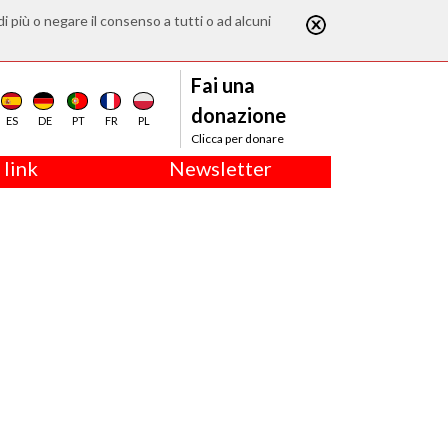
di più o negare il consenso a tutti o ad alcuni
Fai una
donazione
ES
DE
PT
FR
PL
Clicca per donare
 link
Newsletter