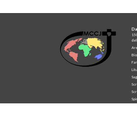
Da
150
del
Are
Bio
Fam
Lit
Sag
Scri
Scri
Spi
St
Co