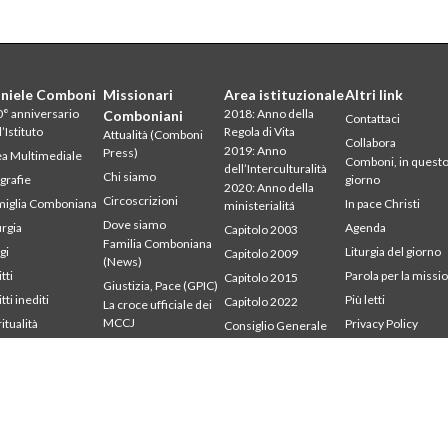
niele Comboni
Missionari
Area istituzionale
Altri link
° anniversario
2018: Anno della
Comboniani
Contattaci
l’Istituto
Regola di Vita
Attualità (Comboni
Collabora
2019: Anno
Press)
a Multimediale
Comboni, in quest
dell’Interculturalità
Chi siamo
grafie
giorno
2020: Anno della
Circoscrizioni
iglia Comboniana
In pace Christi
ministerialitá
Dove siamo
urgia
Agenda
Capitolo 2003
Familia Comboniana
gi
Liturgia del giorno
Capitolo 2009
(News)
tti
Parola per la missi
Capitolo 2015
Giustizia, Pace (GPIC)
tti inediti
Più letti
Capitolo 2022
La croce ufficiale dei
MCCJ
ritualità
Privacy Policy
Consiglio Generale
udium
Segretariato della
Libri e studi
Intercapitolare 2012
mbonianum
missione
Parola per la Missione
Intercapitolare 2018
Testimoni
Intercapitolare 2025
Segr. Economia
Segr. Formazione