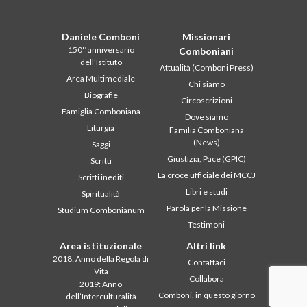
Daniele Comboni
Missionari
150° anniversario
Comboniani
dell’Istituto
Attualità (Comboni Press)
Area Multimediale
Chi siamo
Biografie
Circoscrizioni
Famiglia Comboniana
Dove siamo
Liturgia
Familia Comboniana
(News)
Saggi
Giustizia, Pace (GPIC)
Scritti
La croce ufficiale dei MCCJ
Scritti inediti
Libri e studi
Spiritualità
Parola per la Missione
Studium Combonianum
Testimoni
Area istituzionale
Altri link
2018: Anno della Regola di
Contattaci
Vita
Collabora
2019: Anno
Comboni, in questo giorno
dell’Interculturalità