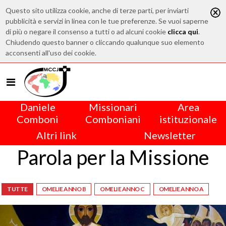
Questo sito utilizza cookie, anche di terze parti, per inviarti
pubblicità e servizi in linea con le tue preferenze. Se vuoi saperne
di più o negare il consenso a tutti o ad alcuni cookie
clicca qui
.
Chiudendo questo banner o cliccando qualunque suo elemento
acconsenti all'uso dei cookie.
Daniele
Missionari
Area
Comboni
Comboniani
istituzionale
Altri link
Newsletter
Parola per la Missione
TUTTE
OMELIE ANNO B
OMELIE ANNO C
OMELIE ANNO A