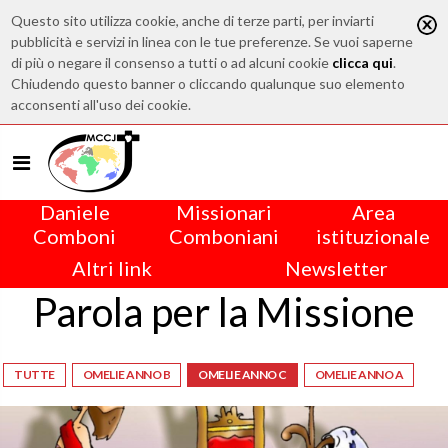
Questo sito utilizza cookie, anche di terze parti, per inviarti
pubblicità e servizi in linea con le tue preferenze. Se vuoi saperne
di più o negare il consenso a tutti o ad alcuni cookie
clicca qui
.
Chiudendo questo banner o cliccando qualunque suo elemento
acconsenti all'uso dei cookie.
Daniele
Missionari
Area
Comboni
Comboniani
istituzionale
Altri link
Newsletter
Parola per la Missione
TUTTE
OMELIE ANNO B
OMELIE ANNO C
OMELIE ANNO A