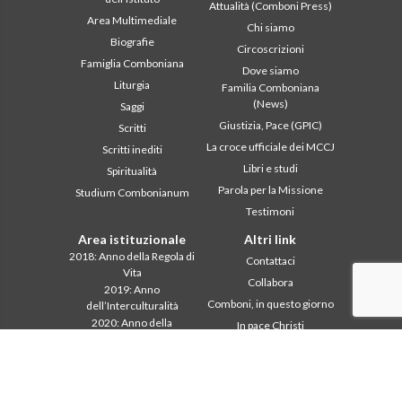
Attualità (Comboni Press)
Area Multimediale
Chi siamo
Biografie
Circoscrizioni
Famiglia Comboniana
Dove siamo
Liturgia
Familia Comboniana
(News)
Saggi
Giustizia, Pace (GPIC)
Scritti
La croce ufficiale dei MCCJ
Scritti inediti
Libri e studi
Spiritualità
Parola per la Missione
Studium Combonianum
Testimoni
Area istituzionale
Altri link
2018: Anno della Regola di
Contattaci
Vita
Collabora
2019: Anno
Comboni, in questo giorno
dell’Interculturalità
2020: Anno della
In pace Christi
ministerialitá
Agenda
Capitolo 2003
Liturgia del giorno
Capitolo 2009
Parola per la missione