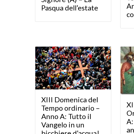
An
Pasqua dell’estate
co
XIII Domenica del
X
Tempo ordinario –
Or
Anno A: Tutto il
A:
Vangelo in un
an
bicchiere d’acqua!