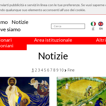
nviarti pubblicità e servizi in linea con le tue preferenze. Se vuoi saperne 
ndo qualunque suo elemento acconsenti all'uso dei cookie.
iamo
Notizie
ve siamo
IT
EN
ionari
Area istituzionale
Altri
oniani
Notizie
1
2
3
4
5
6
7
8
9
10
Fine