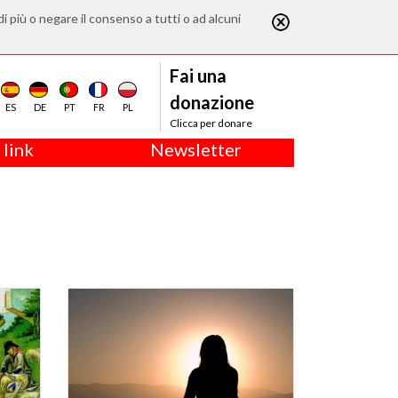
di più o negare il consenso a tutti o ad alcuni
Fai una
donazione
ES
DE
PT
FR
PL
Clicca per donare
 link
Newsletter