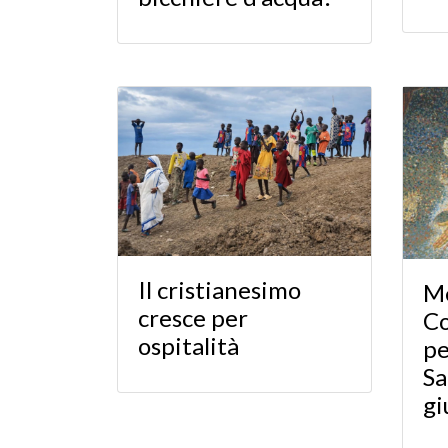
Il cristianesimo
Me
cresce per
Co
ospitalità
pe
Sa
gi