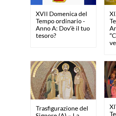
XI
XVII Domenica del
Te
Tempo ordinario -
An
Anno A: Dov’è il tuo
“
tesoro?
ve
XI
Trasfigurazione del
Te
Signore (A) – La