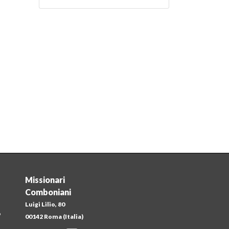
Missionari
Comboniani
Luigi Lilio, 80
o
00142 Roma (Italia)