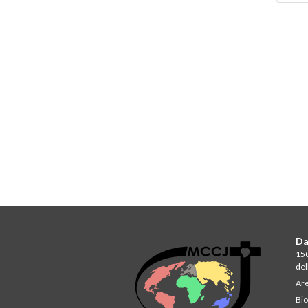
Da
150
del
Are
Bio