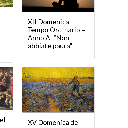
l
XII Domenica
-
Tempo Ordinario –
Anno A: “Non
abbiate paura”
el
XV Domenica del
 –