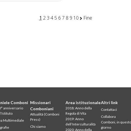
1
2
3
4
5
6
7
8
9
10
Fine
niele Comboni
Missionari
Area istituzionale
Altri link
° anniversario
2018: Anno della
Comboniani
Contattaci
l’Istituto
Regola di Vita
Attualità (Comboni
Collabora
2019: Anno
Press)
a Multimediale
Comboni, in quest
dell’Interculturalità
Chi siamo
grafie
giorno
2020: Anno della