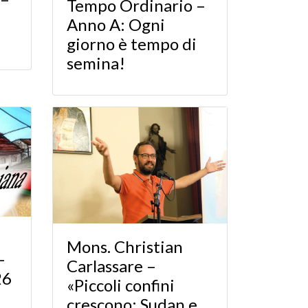
Tempo Ordinario –
Anno A: Ogni
giorno è tempo di
semina!
Mons. Christian
-
Carlassare –
26
«Piccoli confini
crescono: Sudan e