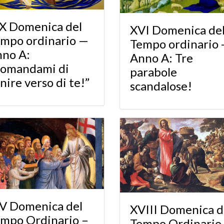
X Domenica del
XVI Domenica de
mpo ordinario —
Tempo ordinario 
no A:
Anno A: Tre
Comandami di
parabole
nire verso di te!”
scandalose!
V Domenica del
XVIII Domenica d
mpo Ordinario –
Tempo Ordinario