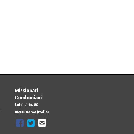
Missionari
Comboniani
Luigi Lilio, 80
o
00142 Roma (Italia)