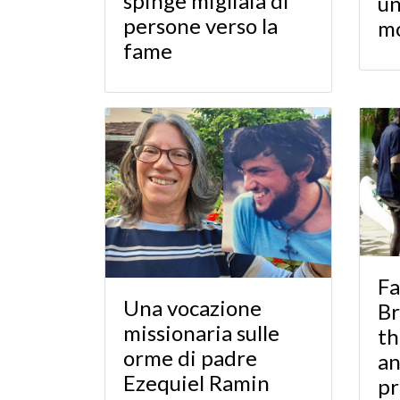
spinge migliaia di
un
persone verso la
mo
fame
Fa
Una vocazione
Br
missionaria sulle
th
orme di padre
an
Ezequiel Ramin
pr