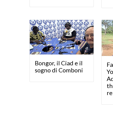
Bongor, il Ciad e il
Fa
sogno di Comboni
Y
Ad
th
re