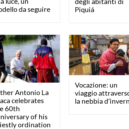
a luce, un
degli abitanti di
dello da seguire
Piquiá
Vocazione: un
ther Antonio La
viaggio attravers
aca celebrates
la nebbia d’inver
e 60th
niversary of his
iestly ordination