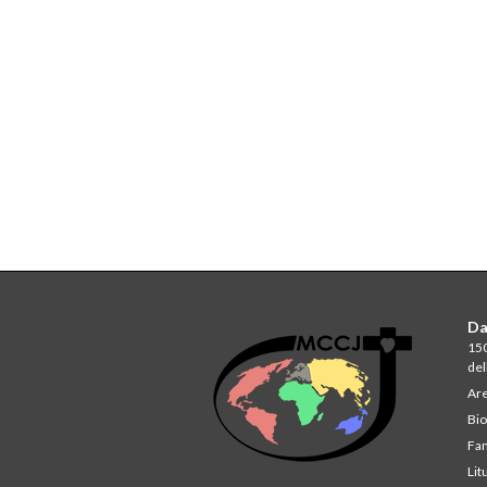
Da
150
del
Are
Bio
Fam
Lit