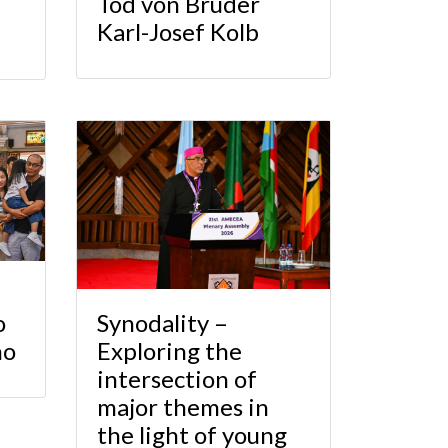
Tod von Bruder
Karl-Josef Kolb
o
Synodality –
no
Exploring the
intersection of
major themes in
the light of young