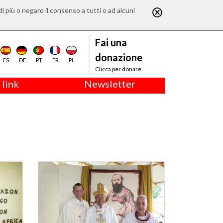
di più o negare il consenso a tutti o ad alcuni
Fai una
donazione
ES
DE
PT
FR
PL
Clicca per donare
 link
Newsletter