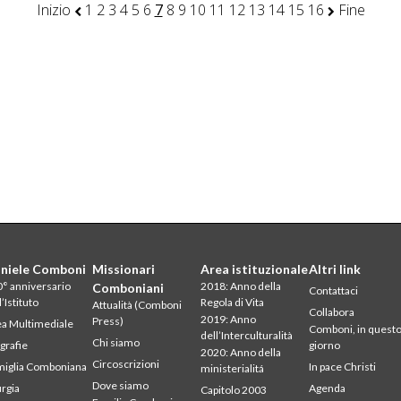
Inizio
1
2
3
4
5
6
7
8
9
10
11
12
13
14
15
16
Fine
niele Comboni
Missionari
Area istituzionale
Altri link
° anniversario
2018: Anno della
Comboniani
Contattaci
l’Istituto
Regola di Vita
Attualità (Comboni
Collabora
2019: Anno
Press)
a Multimediale
Comboni, in quest
dell’Interculturalità
Chi siamo
grafie
giorno
2020: Anno della
Circoscrizioni
iglia Comboniana
In pace Christi
ministerialitá
Dove siamo
urgia
Agenda
Capitolo 2003