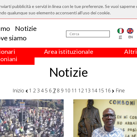
nviarti pubblicità e servizi in linea con le tue preferenze. Se vuoi saperne 
ndo qualunque suo elemento acconsenti all'uso dei cookie.
iamo
Notizie
ve siamo
IT
EN
ionari
Area istituzionale
Altri
oniani
Notizie
Inizio
1
2
3
4
5
6
7
8
9
10
11
12
13
14
15
16
Fine