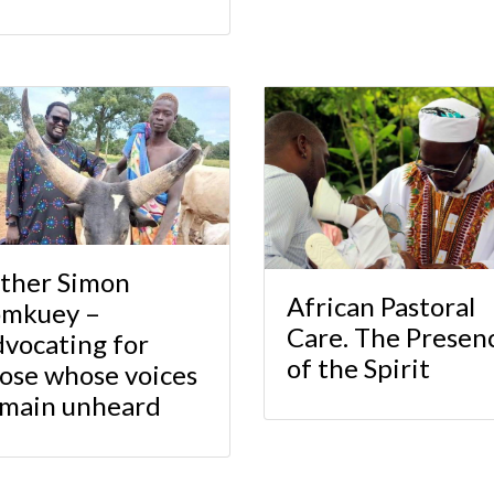
ther Simon
African Pastoral
omkuey –
Care. The Presen
vocating for
of the Spirit
ose whose voices
main unheard