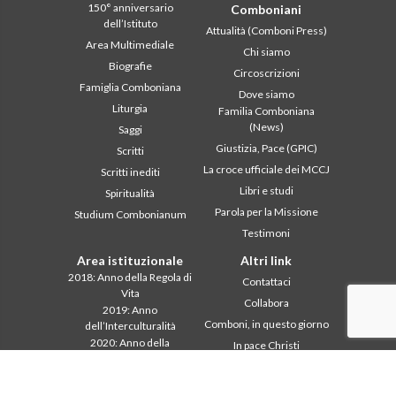
150° anniversario
Comboniani
dell’Istituto
Attualità (Comboni Press)
Area Multimediale
Chi siamo
Biografie
Circoscrizioni
Famiglia Comboniana
Dove siamo
Liturgia
Familia Comboniana
(News)
Saggi
Giustizia, Pace (GPIC)
Scritti
La croce ufficiale dei MCCJ
Scritti inediti
Libri e studi
Spiritualità
Parola per la Missione
Studium Combonianum
Testimoni
Area istituzionale
Altri link
2018: Anno della Regola di
Contattaci
Vita
Collabora
2019: Anno
Comboni, in questo giorno
dell’Interculturalità
2020: Anno della
In pace Christi
ministerialitá
Agenda
Capitolo 2003
Liturgia del giorno