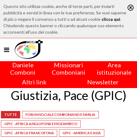
Questo sito utilizza cookie, anche di terze parti, per inviarti
pubblicità e servizi in linea con le tue preferenze. Se vuoi saperne
di più o negare il consenso a tutti o ad alcuni cookie
clicca qui
.
Chiudendo questo banner o cliccando qualunque suo elemento
acconsenti all'uso dei cookie.
Daniele
Missionari
Area
Comboni
Comboniani
istituzionale
Altri link
Newsletter
Giustizia, Pace (GPIC)
TUTTE
FORUM SOCIALE COMBONIANO E SIMILIA
GPIC - AFRICA ANGLOFONA E MOZAMBICO
GPIC - AFRICA FRANCOFONA
GPIC - AMERICA E ASIA