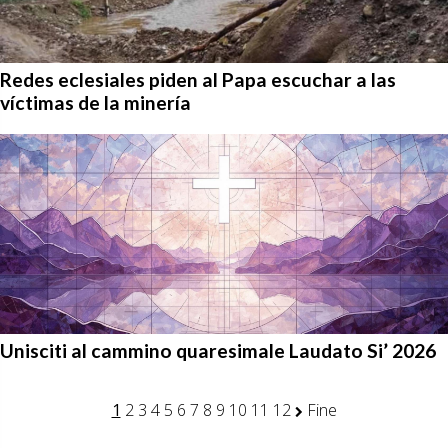
Redes eclesiales piden al Papa escuchar a las
víctimas de la minería
Unisciti al cammino quaresimale Laudato Si’ 2026
1
2
3
4
5
6
7
8
9
10
11
12
Fine