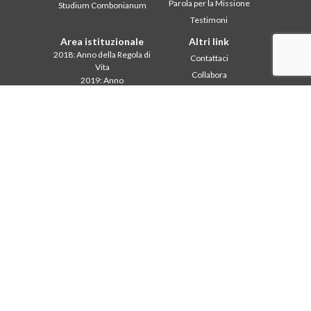
Parola per la Missione
Studium Combonianum
Testimoni
Area istituzionale
Altri link
2018: Anno della Regola di
Contattaci
Vita
Collabora
2019: Anno
Comboni, in questo giorno
dell’Interculturalità
2020: Anno della
In pace Christi
ministerialitá
Agenda
Capitolo 2003
Liturgia del giorno
Capitolo 2009
Parola per la missione
Capitolo 2015
Più letti
Capitolo 2022
Privacy Policy
Consiglio Generale
Segretariato della
missione
Intercapitolare 2012
Intercapitolare 2018
Intercapitolare 2025
Segr. Economia
Segr. Formazione
Segr. Missione