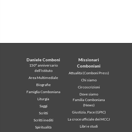
Daniele Comboni
Missionari
150° anniversario
Comboniani
dell’Istituto
Attualità (Comboni Press)
Area Multimediale
Chi siamo
Biografie
Circoscrizioni
Famiglia Comboniana
Dove siamo
Liturgia
Familia Comboniana
(News)
Saggi
Giustizia, Pace (GPIC)
Scritti
La croce ufficiale dei MCCJ
Scritti inediti
Libri e studi
Spiritualità