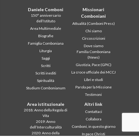
Daniele Comboni
Missionari
150° anniversario
Comboniani
dell’Istituto
Attualità (Comboni Press)
Area Multimediale
Chi siamo
Biografie
Circoscrizioni
Famiglia Comboniana
Dove siamo
Liturgia
Familia Comboniana
(News)
Saggi
Giustizia, Pace (GPIC)
Scritti
La croce ufficiale dei MCCJ
Scritti inediti
Libri e studi
Spiritualità
Parola per la Missione
Studium Combonianum
Testimoni
Area istituzionale
Altri link
2018: Anno della Regola di
Contattaci
Vita
Collabora
2019: Anno
Comboni, in questo giorno
dell’Interculturalità
2020: Anno della
In pace Christi
ministerialitá