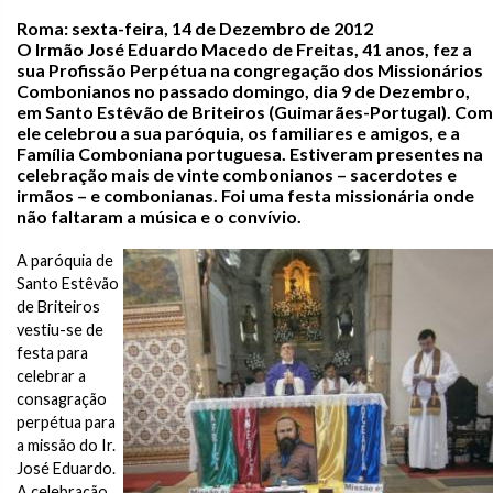
Roma: sexta-feira, 14 de Dezembro de 2012
O Irmão José Eduardo Macedo de Freitas, 41 anos, fez a
sua Profissão Perpétua na congregação dos Missionários
Combonianos no passado domingo, dia 9 de Dezembro,
em Santo Estêvão de Briteiros (Guimarães-Portugal). Com
ele celebrou a sua paróquia, os familiares e amigos, e a
Família Comboniana portuguesa. Estiveram presentes na
celebração mais de vinte combonianos – sacerdotes e
irmãos – e combonianas. Foi uma festa missionária onde
não faltaram a música e o convívio.
A paróquia de
Santo Estêvão
de Briteiros
vestiu-se de
festa para
celebrar a
consagração
perpétua para
a missão do Ir.
José Eduardo.
A celebração