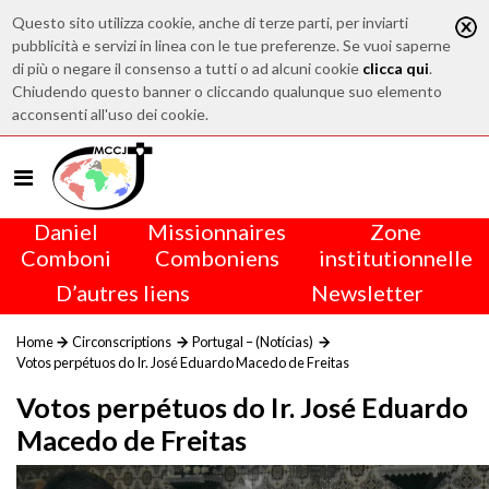
Questo sito utilizza cookie, anche di terze parti, per inviarti
pubblicità e servizi in linea con le tue preferenze. Se vuoi saperne
di più o negare il consenso a tutti o ad alcuni cookie
clicca qui
.
Chiudendo questo banner o cliccando qualunque suo elemento
acconsenti all'uso dei cookie.
Daniel
Missionnaires
Zone
Comboni
Comboniens
institutionnelle
D’autres liens
Newsletter
Home
Circonscriptions
Portugal – (Notícias)
Votos perpétuos do Ir. José Eduardo Macedo de Freitas
Votos perpétuos do Ir. José Eduardo
Macedo de Freitas