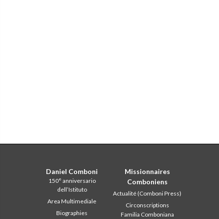
Daniel Comboni
Missionnaires
150° anniversario
Comboniens
dell’Istituto
Actualité (Comboni Press)
Area Multimediale
Circonscriptions
Biographies
Familia Comboniana