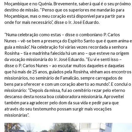
Moçambique e no Quénia. Brevemente, saberá qual é o seu próximo
destino de missão. “Penso que os superiores me mandarão para
Moçambique, mas o meu coração está disponível para partir para
onde for mais necessário”, disse o Ir. José Eduardo.
“Numa celebração como estas – disse o comboniano P. Carlos
Nunes – vê-se bem a presença do Espírito Santo que é quem anima e
guia a missão”. Na celebração foi várias vezes recordada a senhora
Rosinha – tia e madrinha falecida há um ano – que esteve na origem
da vocação missionária do Ir. José Eduardo. “Eu vi e senti isso –
disse o P. Carlos Nunes – ao escutar muitos daqueles e daquelas
que há mais de 25 anos, guiados pela Rosinha, vinham aos encontros
missionários, no seminário de Famalicão, sempre carregados de
bens para oferecer e com um coração aberto ao mundo”. E conclui o
missionário: “Depois da missa, fui ao cemitério rezar pelo eterno
descanso desta nossa boa colaboradora missionária. Aproveitei
também para agradecer pelo dom da sua vida e pedir para que
através do seu testemunho possam surgir mais vocações
missionárias”.