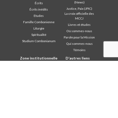
(News)
Écrits
Justice, Paix (JPIC)
Écrits inédits
La croix officielle des
Etudes
MCCJ
Famille Combonienne
Livres et études
Liturgie
Où sommes-nous
Spiritualité
Parole pour la Mission
Studium Combonianum
Qui sommes-nous
Témoins
Zone institutionnelle
D’autres liens
Safeguarding Children
Contactez-nous
2018: Année de la Règle de
Collaborez
Vie
Comboni, en ce jour
2019: Année de
In pace Christi
l’Interculturalité
2020: Année de la
Agenda
ministérialité
Liturgie du jour
Bureau des
Parole pour la Mission
communications
Les plus lus
Chapitre 2003
Privacy Policy
Chapitre 2009