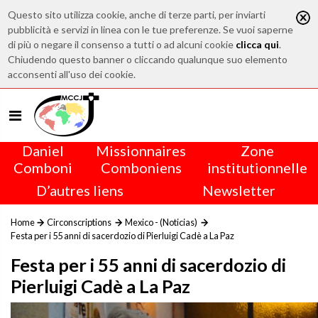
Questo sito utilizza cookie, anche di terze parti, per inviarti
pubblicità e servizi in linea con le tue preferenze. Se vuoi saperne
di più o negare il consenso a tutti o ad alcuni cookie
clicca qui
.
Chiudendo questo banner o cliccando qualunque suo elemento
acconsenti all'uso dei cookie.
Daniel
Missionnaires
Zone
Comboni
Comboniens
institutionnelle
D’autres liens
Newsletter
Home
Circonscriptions
Mexico - (Noticias)
Festa per i 55 anni di sacerdozio di Pierluigi Cadè a La Paz
Festa per i 55 anni di sacerdozio di
Pierluigi Cadè a La Paz