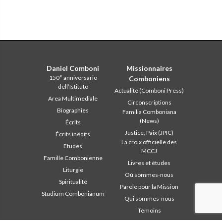
Daniel Comboni
Missionnaires
150° anniversario
Comboniens
dell’Istituto
Actualité (Comboni Press)
Area Multimediale
Circonscriptions
Biographies
Familia Comboniana
(News)
Écrits
Justice, Paix (JPIC)
Écrits inédits
La croix officielle des
Etudes
MCCJ
Famille Combonienne
Livres et études
Liturgie
Où sommes-nous
Spiritualité
Parole pour la Mission
Studium Combonianum
Qui sommes-nous
Témoins