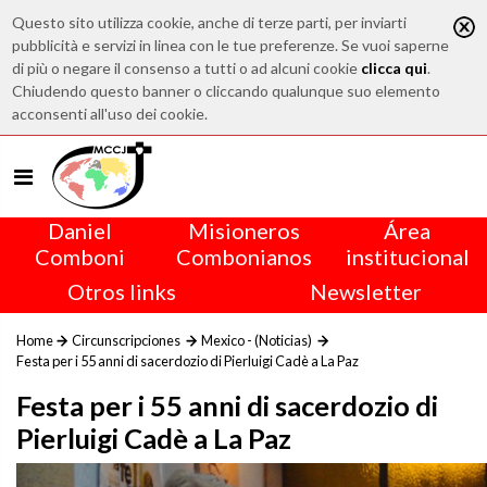
Questo sito utilizza cookie, anche di terze parti, per inviarti
pubblicità e servizi in linea con le tue preferenze. Se vuoi saperne
di più o negare il consenso a tutti o ad alcuni cookie
clicca qui
.
Chiudendo questo banner o cliccando qualunque suo elemento
acconsenti all'uso dei cookie.
Daniel
Misioneros
Área
Comboni
Combonianos
institucional
Otros links
Newsletter
Home
Circunscripciones
Mexico - (Noticias)
Festa per i 55 anni di sacerdozio di Pierluigi Cadè a La Paz
Festa per i 55 anni di sacerdozio di
Pierluigi Cadè a La Paz