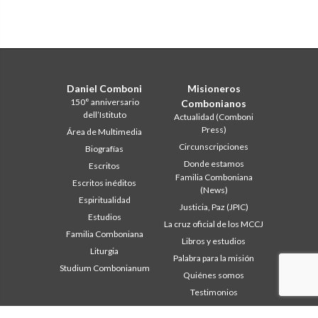
Daniel Comboni
Misioneros
150° anniversario
Combonianos
dell’Istituto
Actualidad (Comboni
Press)
Área de Multimedia
Circunscripciones
Biografías
Donde estamos
Escritos
Familia Comboniana
Escritos inéditos
(News)
Espiritualidad
Justicia, Paz (JPIC)
Estudios
La cruz oficial de los MCCJ
Familia Comboniana
Libros y estudios
Liturgia
Palabra para la misión
Studium Combonianum
Quiénes somos
Testimonios
Área institucional
Otros links