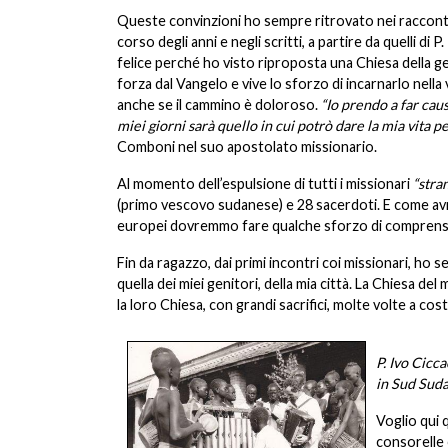
Queste convinzioni ho sempre ritrovato nei racconti
corso degli anni e negli scritti, a partire da quelli di
felice perché ho visto riproposta una Chiesa della ge
forza dal Vangelo e vive lo sforzo di incarnarlo nell
anche se il cammino è doloroso.
“Io prendo a far cau
miei giorni sarà quello in cui potrò dare la mia vita pe
Comboni nel suo apostolato missionario.
Al momento dell’espulsione di tutti i missionari
“stran
(primo vescovo sudanese) e 28 sacerdoti. E come avre
europei dovremmo fare qualche sforzo di comprension
Fin da ragazzo, dai primi incontri coi missionari, ho
quella dei miei genitori, della mia città. La Chiesa del
la loro Chiesa, con grandi sacrifici, molte volte a cost
P. Ivo Cicca
in Sud Suda
Voglio qui q
consorelle 