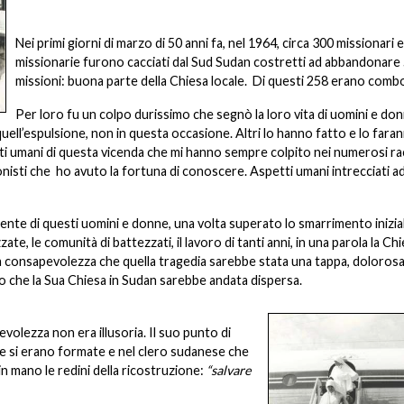
Nei primi giorni di marzo di 50 anni fa, nel 1964, circa 300 missionari e
missionarie furono cacciati dal Sud Sudan costretti ad abbandonare
missioni: buona parte della Chiesa locale. Di questi 258 erano combo
Per loro fu un colpo durissimo che segnò la loro vita di uomini e don
quell’espulsione, non in questa occasione. Altri lo hanno fatto e lo fara
etti umani di questa vicenda che mi hanno sempre colpito nei numerosi r
onisti che ho avuto la fortuna di conoscere. Aspetti umani intrecciati a
ente di questi uomini e donne, una volta superato lo smarrimento inizia
e, le comunità di battezzati, il lavoro di tanti anni, in una parola la Chi
lla consapevolezza che quella tragedia sarebbe stata una tappa, doloros
che la Sua Chiesa in Sudan sarebbe andata dispersa.
olezza non era illusoria. Il suo punto di
che si erano formate e nel clero sudanese che
n mano le redini della ricostruzione:
“salvare