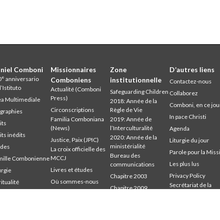
niel Comboni
Missionnaires
Zone
D’autres liens
° anniversario
Comboniens
institutionnelle
Contactez-nous
l’Istituto
Actualité (Comboni
Safeguarding Children
Collaborez
Press)
a Multimediale
2018: Année de la
Comboni, en ce jou
Circonscriptions
Règle de Vie
graphies
In pace Christi
Familia Comboniana
2019: Année de
its
(News)
l’Interculturalité
Agenda
its inédits
2020: Année de la
Justice, Paix (JPIC)
Liturgie du jour
ministérialité
udes
La croix officielle des
Parole pour la Miss
Bureau des
MCCJ
mille Combonienne
Les plus lus
communications
Livres et études
urgie
Privacy Policy
Chapitre 2003
Où sommes-nous
ritualité
Secrétariat de la
Chapitre 2009
udium
Parole pour la Mission
mission
Chapitre 2015
mbonianum
Qui sommes-nous
Chapitre 2022
Témoins