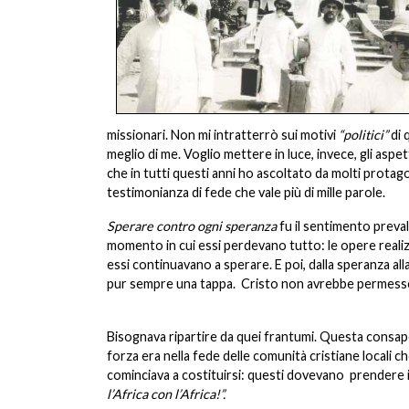
missionari. Non mi intratterrò sui motivi
“politici”
di 
meglio di me. Voglio mettere in luce, invece, gli asp
che in tutti questi anni ho ascoltato da molti protag
testimonianza di fede che vale più di mille parole.
Sperare contro ogni speranza
fu il sentimento preval
momento in cui essi perdevano tutto: le opere realizzat
essi continuavano a sperare. E poi, dalla speranza a
pur sempre una tappa. Cristo non avrebbe permesso 
Bisognava ripartire da quei frantumi. Questa consapev
forza era nella fede delle comunità cristiane locali 
cominciava a costituirsi: questi dovevano prendere i
l’Africa con l’Africa!”.