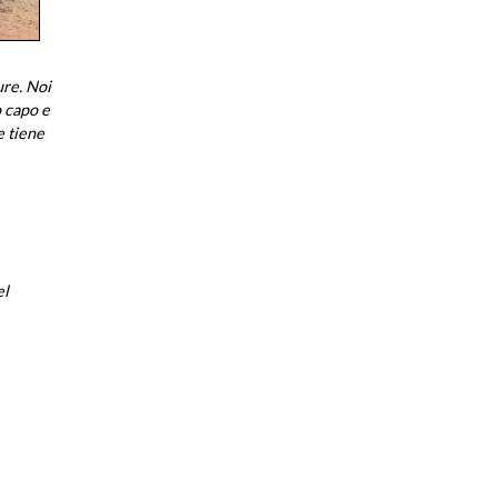
ure. Noi
o capo e
e tiene
el