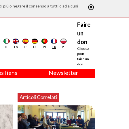
di più o negare il consenso a tutti o ad alcuni
Faire
un
don
IT
EN
ES
DE
PT
FR
PL
Cliquez
pour
faire un
don
s liens
Newsletter
Articoli Correlati