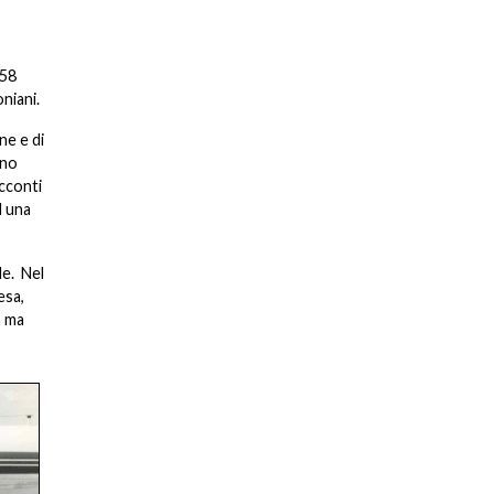
 58
niani.
ne e di
nno
acconti
d una
le. Nel
esa,
a ma