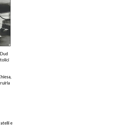
o Dud
olici
Chiesa,
ruirla
atelli e