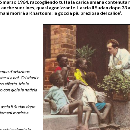
 6 marzo 1964, raccogliendo tutta la carica umana contenuta n
c’è anche suor Ines, quasi agonizzante. Lascia il Sudan dopo 33 a
mani morirà a Khartoum: la goccia più preziosa del calice”.
 campo d’aviazione
arsi a noi. Cristiani e
ro affetto. Ma la
 con gioia la notizia
 Lascia il Sudan dopo
 Domani morirà a
no schiacciando la