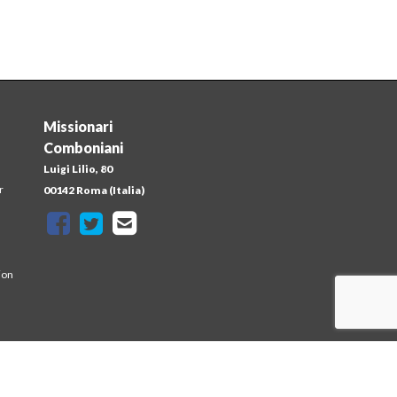
Missionari
Comboniani
Luigi Lilio, 80
r
00142 Roma (Italia)
ion