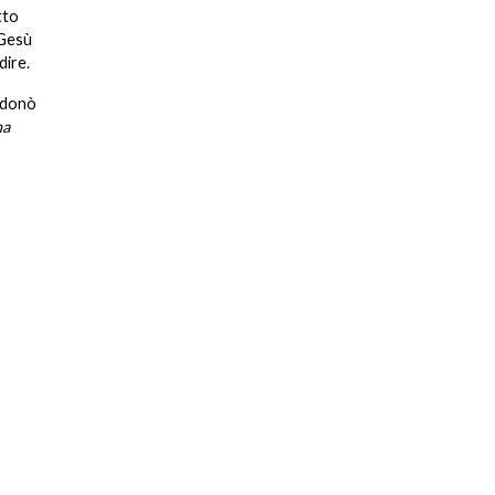
tto
 Gesù
dire.
i donò
na