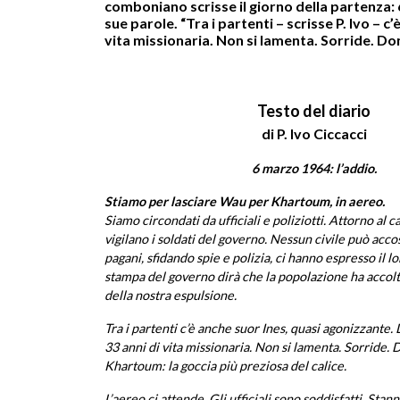
comboniano scrisse il giorno della partenza:
sue parole. “Tra i partenti – scrisse P. Ivo – 
vita missionaria. Non si lamenta. Sorride. Do
Testo del diario
di P. Ivo Ciccacci
6 marzo 1964: l’addio.
Stiamo per lasciare Wau per Khartoum, in aereo.
Siamo circondati da ufficiali e poliziotti. Attorno al
vigilano i soldati del governo. Nessun civile può accost
pagani, sfidando spie e polizia, ci hanno espresso il lo
stampa del governo dirà che la popolazione ha accolto
della nostra espulsione.
Tra i partenti c’è anche suor Ines, quasi agonizzante.
33 anni di vita missionaria. Non si lamenta. Sorride.
Khartoum: la goccia più preziosa del calice.
L’aereo ci attende. Gli ufficiali sono soddisfatti. Stan