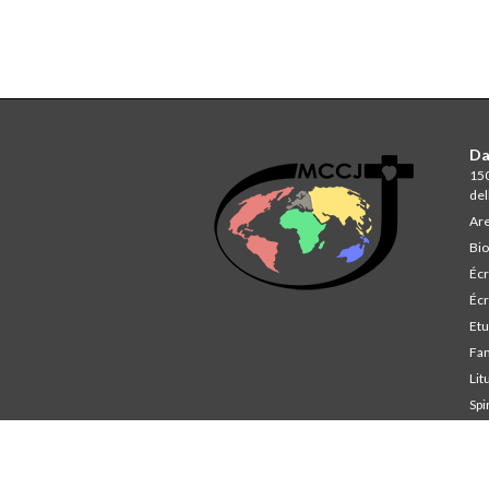
Da
150
del
Are
Bio
Écr
Écr
Et
Fa
Lit
Spi
St
Co