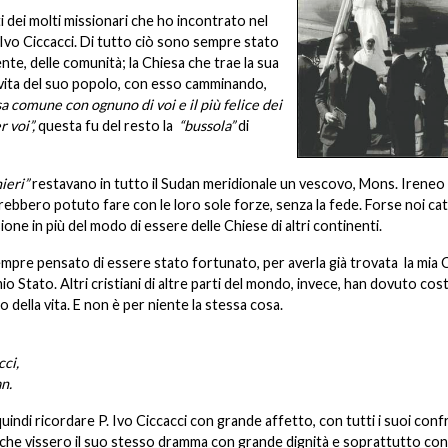
 dei molti missionari che ho incontrato nel
 P. Ivo Ciccacci. Di tutto ciò sono sempre stato
nte, delle comunità; la Chiesa che trae la sua
a vita del suo popolo, con esso camminando,
sa comune con ognuno di voi e il più felice dei
r voi”,
questa fu del resto la
“bussola”
di
ieri”
restavano in tutto il Sudan meridionale un vescovo, Mons. Irene
bbero potuto fare con le loro sole forze, senza la fede. Forse noi catt
e in più del modo di essere delle Chiese di altri continenti.
 sempre pensato di essere stato fortunato, per averla già trovata la mia 
 mio Stato. Altri cristiani di altre parti del mondo, invece, han dovuto cost
o della vita. E non è per niente la stessa cosa.
cci,
n.
uindi ricordare P. Ivo Ciccacci con grande affetto, con tutti i suoi confr
che vissero il suo stesso dramma con grande dignità e soprattutto con