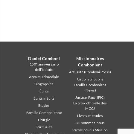
Daniel Comboni
Missionnaires
150° anniversario
Comboniens
dell’Istituto
Actualité (Comboni Press)
Area Multimediale
Circonscriptions
Biographies
Familia Comboniana
(News)
Écrits
Justice, Paix (JPIC)
Écrits inédits
La croix officielle des
Etudes
MCCJ
Famille Combonienne
Livres et études
Liturgie
Où sommes-nous
Spiritualité
Parole pour la Mission