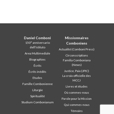
Daniel Comboni
Missionnaires
150° anniversario
Comboniens
dell’Istituto
Actualité (Comboni Press)
Area Multimediale
Circonscriptions
Biographies
Familia Comboniana
(News)
Écrits
Justice, Paix (JPIC)
Écrits inédits
La croix officielle des
Etudes
MCCJ
Famille Combonienne
Livres et études
Liturgie
Où sommes-nous
Spiritualité
Parole pour la Mission
Studium Combonianum
Qui sommes-nous
Témoins