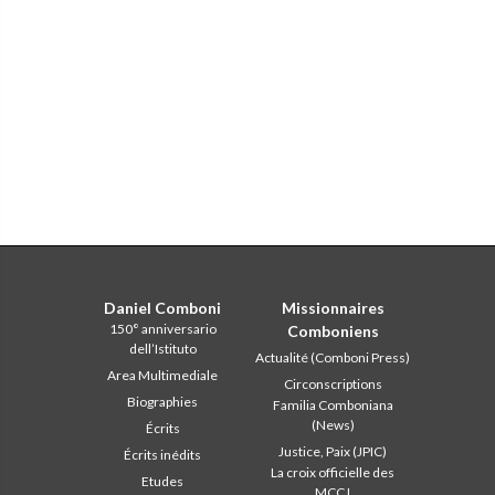
Daniel Comboni
Missionnaires
150° anniversario
Comboniens
dell’Istituto
Actualité (Comboni Press)
Area Multimediale
Circonscriptions
Biographies
Familia Comboniana
(News)
Écrits
Justice, Paix (JPIC)
Écrits inédits
La croix officielle des
Etudes
MCCJ