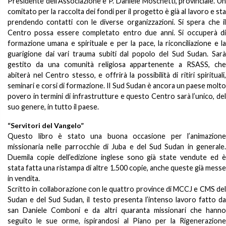
Presidente dell’Associazione è P. Daniele Moschetti, provinciale. Un
comitato per la raccolta dei fondi per il progetto è già al lavoro e sta
prendendo contatti con le diverse organizzazioni. Si spera che il
Centro possa essere completato entro due anni. Si occuperà di
formazione umana e spirituale e per la pace, la riconciliazione e la
guarigione dai vari trauma subiti dal popolo del Sud Sudan. Sarà
gestito da una comunità religiosa appartenente a RSASS, che
abiterà nel Centro stesso, e offrirà la possibilità di ritiri spirituali,
seminari e corsi di formazione. Il Sud Sudan è ancora un paese molto
povero in termini di infrastrutture e questo Centro sarà l’unico, del
suo genere, in tutto il paese.
“Servitori del Vangelo”
Questo libro è stato una buona occasione per l’animazione
missionaria nelle parrocchie di Juba e del Sud Sudan in generale.
Duemila copie dell’edizione inglese sono già state vendute ed è
stata fatta una ristampa di altre 1.500 copie, anche queste già messe
in vendita.
Scritto in collaborazione con le quattro province di MCCJ e CMS del
Sudan e del Sud Sudan, il testo presenta l’intenso lavoro fatto da
san Daniele Comboni e da altri quaranta missionari che hanno
seguito le sue orme, ispirandosi al Piano per la Rigenerazione