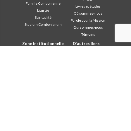
Famille Combonienne
Livres et études
Liturgie
Où sommes-nous
Spiritualité
Parole pour la Mission
Studium Combonianum
Qui sommes-nous
Témoins
Zone institutionnelle
D’autres liens
Safeguarding Children
Contactez-nous
2018: Année de la Règle de
Collaborez
Vie
Comboni, en ce jour
2019: Année de
In pace Christi
l’Interculturalité
2020: Année de la
Agenda
ministérialité
Liturgie du jour
Bureau des
Parole pour la Mission
communications
Les plus lus
Chapitre 2003
Privacy Policy
Chapitre 2009
Secrétariat de la mission
Chapitre 2015
Chapitre 2022
Conseil Général