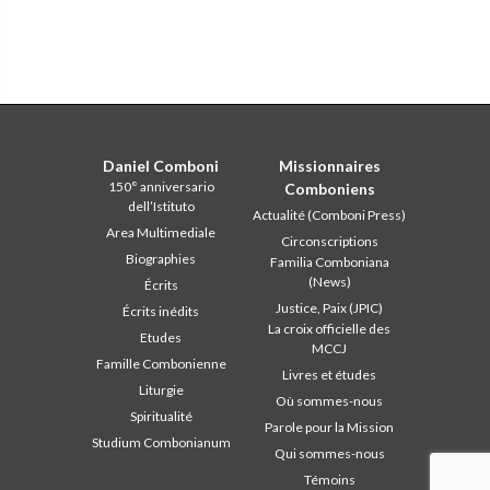
Daniel Comboni
Missionnaires
150° anniversario
Comboniens
dell’Istituto
Actualité (Comboni Press)
Area Multimediale
Circonscriptions
Biographies
Familia Comboniana
(News)
Écrits
Justice, Paix (JPIC)
Écrits inédits
La croix officielle des
Etudes
MCCJ
Famille Combonienne
Livres et études
Liturgie
Où sommes-nous
Spiritualité
Parole pour la Mission
Studium Combonianum
Qui sommes-nous
Témoins