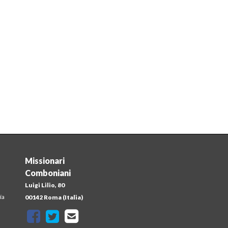
Missionari
Comboniani
Luigi Lilio, 80
ía
00142 Roma (Italia)