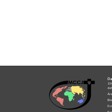
Da
150
del
Áre
Bio
Esc
Esc