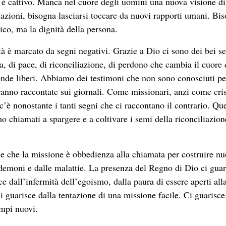
 è cattivo. Manca nel cuore degli uomini una nuova visione di
azioni, bisogna lasciarsi toccare da nuovi rapporti umani. Bi
co, ma la dignità della persona.
ltà è marcato da segni negativi. Grazie a Dio ci sono dei bei s
ia, di pace, di riconciliazione, di perdono che cambia il cuore 
ende liberi. Abbiamo dei testimoni che non sono conosciuti p
ranno raccontate sui giornali. Come missionari, anzi come cris
c’è nonostante i tanti segni che ci raccontano il contrario. Qu
mo chiamati a spargere e a coltivare i semi della riconciliazion
ice che la missione è obbedienza alla chiamata per costruire nu
i demoni e dalle malattie. La presenza del Regno di Dio ci guar
ce dall’infermità dell’egoismo, dalla paura di essere aperti all
Ci guarisce dalla tentazione di una missione facile. Ci guarisce
empi nuovi.