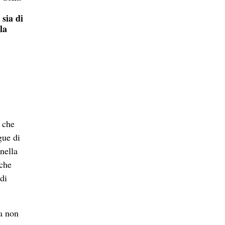
sia di
la
e che
gue di
nella
lche
di
a non