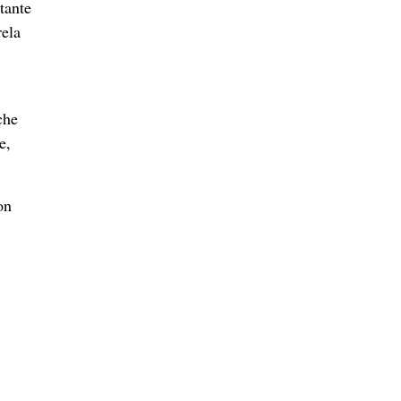
 tante
rela
che
e,
on