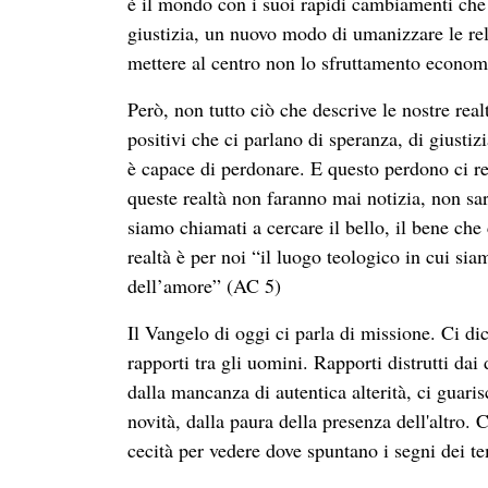
è il mondo con i suoi rapidi cambiamenti che
giustizia, un nuovo modo di umanizzare le rel
mettere al centro non lo sfruttamento economi
Però, non tutto ciò che descrive le nostre rea
positivi che ci parlano di speranza, di giustiz
è capace di perdonare. E questo perdono ci r
queste realtà non faranno mai notizia, non sa
siamo chiamati a cercare il bello, il bene che 
realtà è per noi “il luogo teologico in cui sia
dell’amore” (AC 5)
Il Vangelo di oggi ci parla di missione. Ci d
rapporti tra gli uomini. Rapporti distrutti da
dalla mancanza di autentica alterità, ci guaris
novità, dalla paura della presenza dell'altro. 
cecità per vedere dove spuntano i segni dei t