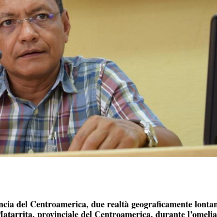
incia del Centroamerica, due realtà geograficamente lonta
atarrita, provinciale del Centroamerica, durante l’omelia