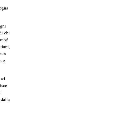
sogna
egni
di chi
erché
tiani,
esta
e e
ovi
isce
a
 dalla