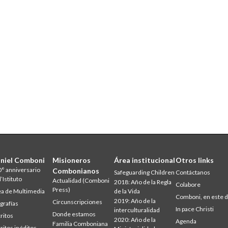
niel Comboni
Misioneros
Área institucional
Otros links
° anniversario
Combonianos
Safeguarding Children
Contáctanos
l’Istituto
Actualidad (Comboni
2018: Año de la Regla
Colabore
Press)
a de Multimedia
de la Vida
Comboni, en este d
2019: Año de la
Circunscripciones
grafías
In pace Christi
interculturalidad
Donde estamos
ritos
2020: Año de la
Agenda
Familia Comboniana
ritos inéditos