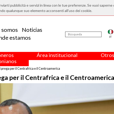
nviarti pubblicità e servizi in linea con le tue preferenze. Se vuoi saperne 
ndo qualunque suo elemento acconsenti all'uso dei cookie.
s somos
Noticias
nde estamos
IT
oneros
Área institucional
Otros
nianos
i prega per il Centrafrica e il Centroamerica
ega per il Centrafrica e il Centroameric