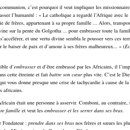
e communion, c’est pourquoi il veut impliquer les missionnair
ser l’humanité : « Le catholique a regardé l’Afrique avec le
nie de frères, appartenant à sa propre famille ... Alors, transpo
vine sur la pente du Golgotha ... pour embrasser toute la famil
s’accélérer, et une vertu divine sembla le pousser vers ces ter
 le baiser de paix et d’amour à ses frères malheureux... » (
Ec
ible d’
embrasser
et d’être embrassé par les Africains, il l’im
ns cette étreinte et fait
battre son cœur
plus vite. C’est le Di
 qui vous donne presque une crise de tachycardie à cause de la 
s africains.
Africain était une personne à asservir. Comboni, au contraire, 
re famille
et veut les
embrasser et les serrer dans ses bras
.
re Fondateur :
prendre dans ses bras
nos frères et sœurs les pl