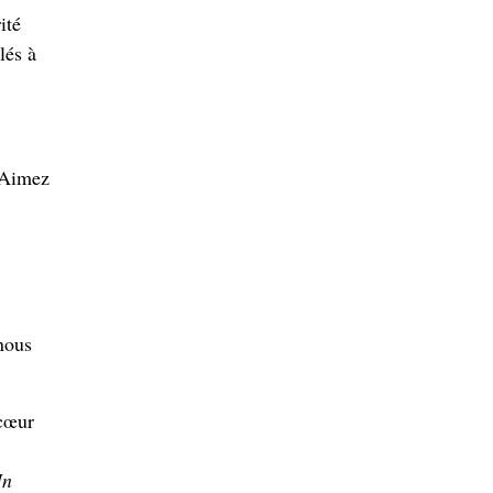
ité
lés à
. Aimez
nous
 cœur
Jn