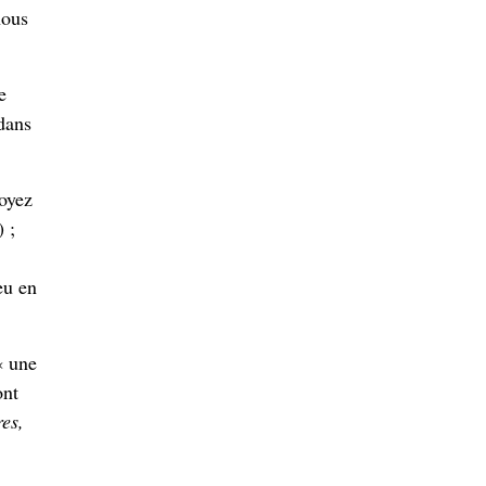
nous
e
dans
oyez
 ;
eu en
« une
ont
res,