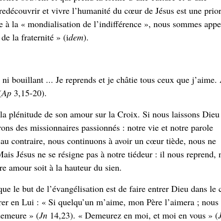
edécouvrir et vivre l’humanité du cœur de Jésus est une prior
e à la « mondialisation de l’indifférence », nous sommes appe
de la fraternité » (i
dem
).
d ni bouillant ... Je reprends et je châtie tous ceux que j’aime
(
Ap
3,15-20).
 la plénitude de son amour sur la Croix. Si nous laissons Dieu
ons des missionnaires passionnés : notre vie et notre parole
 au contraire, nous continuons à avoir un cœur tiède, nous ne
s Jésus ne se résigne pas à notre tiédeur : il nous reprend, 
re amour soit à la hauteur du sien.
que le but de l’évangélisation est de faire entrer Dieu dans le
r en Lui : « Si quelqu’un m’aime, mon Père l’aimera ; nous
 demeure »
(
Jn
14,23).
« Demeurez en moi, et moi en vous » (