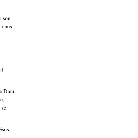
s son
r dans
e
uf
de Dieu
e,
 se
ésus
n