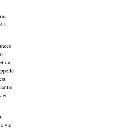
ris,
41-
rances
en
et du
appelle
est
centre
s et
t
ne vie