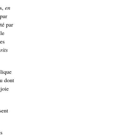
es,
en
 pur
rté par
le
res
rits
plique
eu dont
joie
sent
us