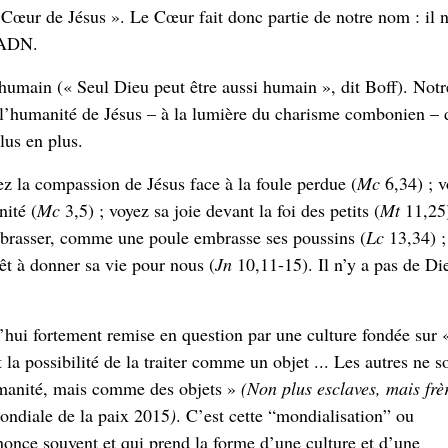
ur de Jésus ». Le Cœur fait donc partie de notre nom : il 
e ADN.
umain (« Seul Dieu peut être aussi humain », dit Boff). Notr
 l’humanité de Jésus – à la lumière du charisme combonien – 
lus en plus.
z la compassion de Jésus face à la foule perdue (
Mc
6,34) ; v
nité (
Mc
3,5) ; voyez sa joie devant la foi des petits (
Mt
11,25)
mbrasser, comme une poule embrasse ses poussins (
Lc
13,34) ;
prêt à donner sa vie pour nous (
Jn
10,11-15). Il n’y a pas de Di
hui fortement remise en question par une culture fondée sur 
a possibilité de la traiter comme un objet ... Les autres ne s
umanité, mais comme des objets »
(Non plus esclaves, mais frè
ondiale de la paix 2015
)
. C’est cette “mondialisation” ou
nonce souvent et qui prend la forme d’une culture et d’une