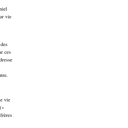
niel
ur vie
 des
ar ces
dresse
tre.
e vie
(«
 frères