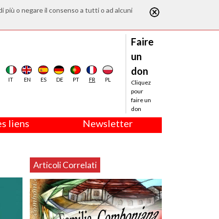
di più o negare il consenso a tutti o ad alcuni
Faire
un
don
IT
EN
ES
DE
PT
FR
PL
Cliquez
pour
faire un
don
s liens
Newsletter
Articoli Correlati