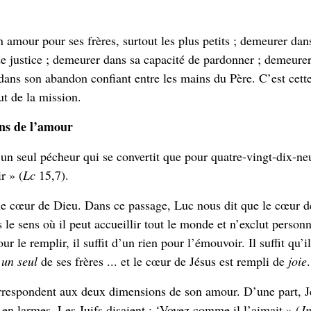
amour pour ses frères, surtout les plus petits ; demeurer dan
de justice ; demeurer dans sa capacité de pardonner ; demeure
dans son abandon confiant entre les mains du Père. C’est cett
ut de la mission.
ons de l’amour
r un seul pécheur qui se convertit que pour quatre-vingt-dix-ne
r » (
Lc
15,7).
 le cœur de Dieu. Dans ce passage, Luc nous dit que le cœur 
le sens où il peut accueillir tout le monde et n’exclut personn
ur le remplir, il suffit d’un rien pour l’émouvoir. Il suffit qu’il
r
un seul
de ses frères ... et le cœur de Jésus est rempli de
joie
.
orrespondent aux deux dimensions de son amour. D’une part, J
 en larmes. Les Juifs disaient : ‘Voyez comme il l’aimait » (
J