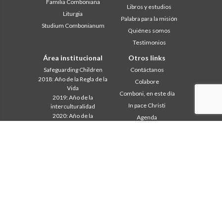
Familia Comboniana
Libros y estudios
Liturgia
Palabra para la misión
Studium Combonianum
Quiénes somos
Testimonios
Área institucional
Otros links
Safeguarding Children
Contáctanos
2018: Año de la Regla de la
Colabore
Vida
Comboni, en este día
2019: Año de la
In pace Christi
interculturalidad
2020: Año de la
Agenda
Ministerialidad
Liturgia del día
Capítulo 2003
Palabras para la misión
Capítulo 2009
Lo más leído
Capítulo 2015
Privacy Policy
Capítulo 2022
Secretariado de la Misión
Consejo General
Intercapitular 2012
Intercapitular 2018
Intercapitular 2025