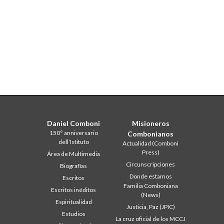
Daniel Comboni
Misioneros
150° anniversario
Combonianos
dell’Istituto
Actualidad (Comboni
Press)
Área de Multimedia
Circunscripciones
Biografías
Donde estamos
Escritos
Familia Comboniana
Escritos inéditos
(News)
Espiritualidad
Justicia, Paz (JPIC)
Estudios
La cruz oficial de los MCCJ