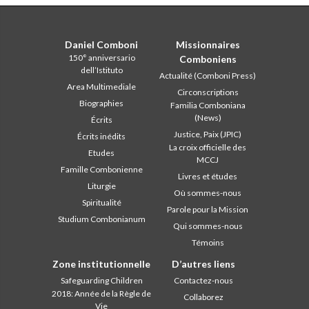
Daniel Comboni
Missionnaires
150° anniversario
Comboniens
dell’Istituto
Actualité (Comboni Press)
Area Multimediale
Circonscriptions
Biographies
Familia Comboniana
(News)
Écrits
Justice, Paix (JPIC)
Écrits inédits
La croix officielle des
Etudes
MCCJ
Famille Combonienne
Livres et études
Liturgie
Où sommes-nous
Spiritualité
Parole pour la Mission
Studium Combonianum
Qui sommes-nous
Témoins
Zone institutionnelle
D’autres liens
Safeguarding Children
Contactez-nous
2018: Année de la Règle de
Collaborez
Vie