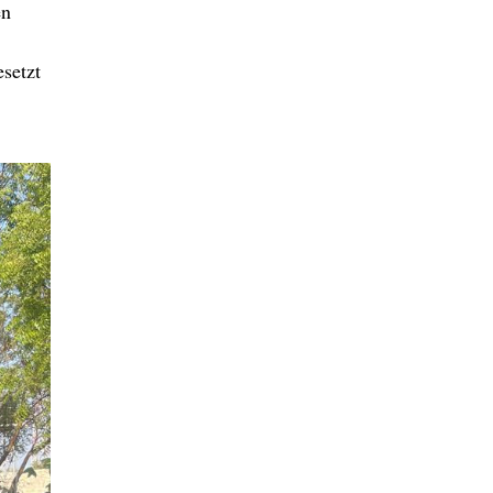
en
esetzt