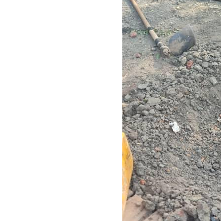
Bruder Hans überprü
Trotz alledem sind wir guter Dinge, tun was
nicht zuletzt, weil ich mich durch Euch getra
Ich wünsche Euch und Euren Familien Gesund
In herzlicher Verbundenheit.
Br. Hans Eigner, MCCJ
Bruder Hans Eigner: Ar