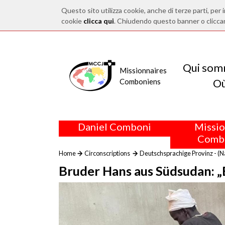
Questo sito utilizza cookie, anche di terze parti, per i
cookie
clicca qui
. Chiudendo questo banner o clicca
Qui som
Missionnaires
O
Comboniens
Daniel Comboni
Missio
Comb
Home
Circonscriptions
Deutschsprachige Provinz - (N
Bruder Hans aus Südsudan: „