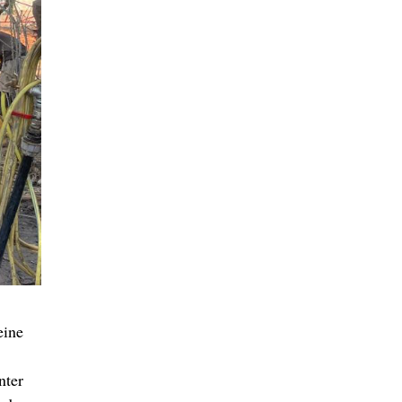
eine
nter