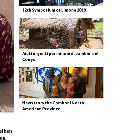
12th Symposium of Limone 2018
Aiuti urgenti per milioni di bambini del
Congo
News from the Comboni North
American Province
eiben
von