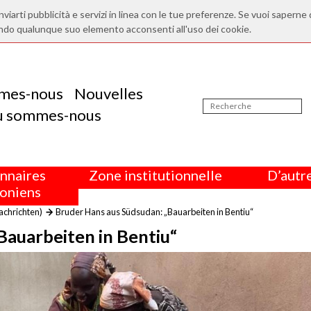
nviarti pubblicità e servizi in linea con le tue preferenze. Se vuoi saperne 
ndo qualunque suo elemento acconsenti all'uso dei cookie.
mes-nous
Nouvelles
ù sommes-nous
nnaires
Zone institutionnelle
D’autre
oniens
achrichten)
Bruder Hans aus Südsudan: „Bauarbeiten in Bentiu“
Bauarbeiten in Bentiu“