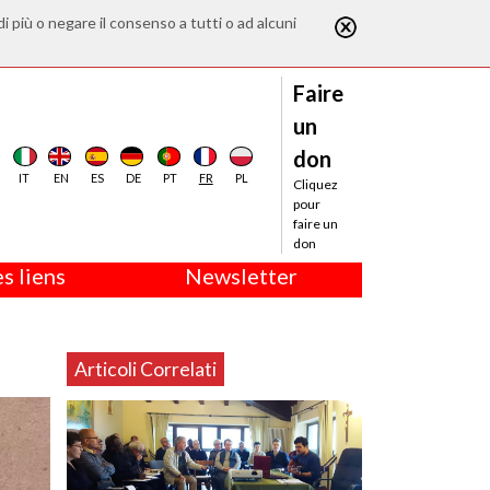
di più o negare il consenso a tutti o ad alcuni
Faire
un
don
IT
EN
ES
DE
PT
FR
PL
Cliquez
pour
faire un
don
s liens
Newsletter
Articoli Correlati