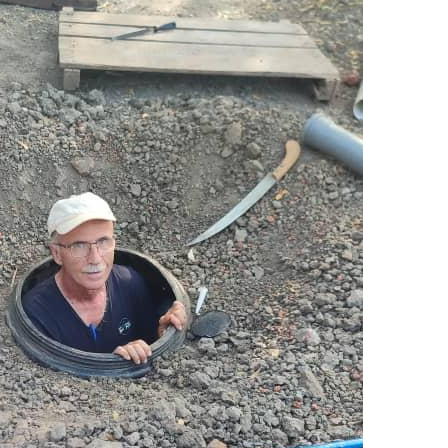
ft gerade den frisch gebauten Wassertank.
 wir können und es macht Freude, wieder im Herzen Afrikas zu
gen, unterstützt und im Gebet begleitet erfahre.
heit, Freude und Gottes reichen Segen.
beiten und leben mit Menschen am Rande