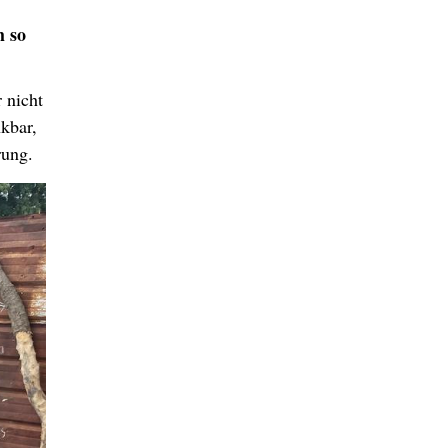
h so
 nicht
nkbar,
rung.