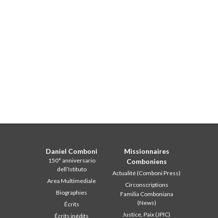
Daniel Comboni
Missionnaires
150° anniversario
Comboniens
dell’Istituto
Actualité (Comboni Press)
Area Multimediale
Circonscriptions
Biographies
Familia Comboniana
(News)
Écrits
Justice, Paix (JPIC)
Écrits inédits