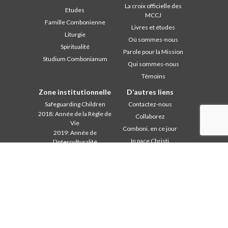
La croix officielle des
Etudes
MCCJ
Famille Combonienne
Livres et études
Liturgie
Où sommes-nous
Spiritualité
Parole pour la Mission
Studium Combonianum
Qui sommes-nous
Témoins
Zone institutionnelle
D’autres liens
Safeguarding Children
Contactez-nous
2018: Année de la Règle de
Collaborez
Vie
Comboni, en ce jour
2019: Année de
In pace Christi
l’Interculturalité
2020: Année de la
Agenda
ministérialité
Liturgie du jour
Bureau des
Parole pour la Mission
communications
Les plus lus
Chapitre 2003
Privacy Policy
Chapitre 2009
Secrétariat de la mission
Chapitre 2015