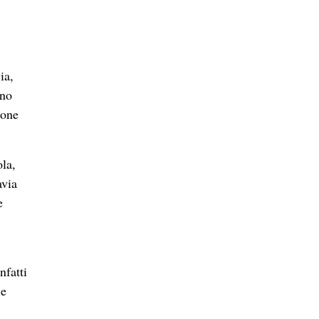
ia,
ono
ione
ola,
avia
e
nfatti
le