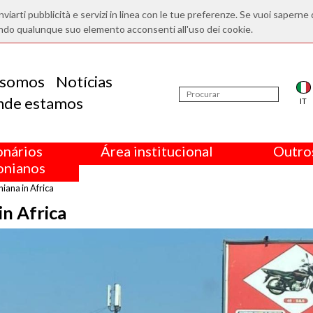
nviarti pubblicità e servizi in linea con le tue preferenze. Se vuoi saperne 
ndo qualunque suo elemento acconsenti all'uso dei cookie.
somos
Notícias
nde estamos
IT
onários
Área institucional
Outros
nianos
raniana in Africa
 in Africa