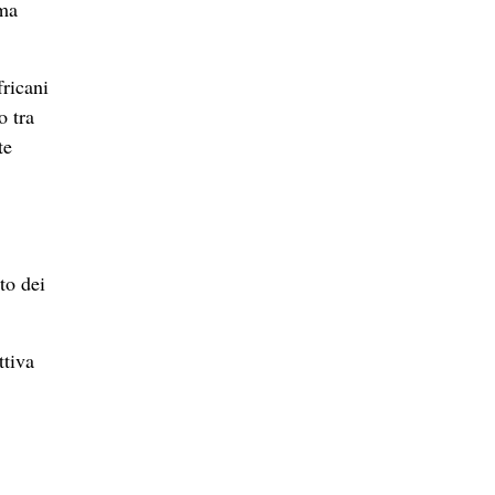
 ma
fricani
o tra
te
to dei
ttiva