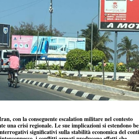
e Iran, con la conseguente escalation militare nel contesto
te una crisi regionale. Le sue implicazioni si estendono b
nterrogativi significativi sulla stabilità economica del cont
interconnesso, i conflitti armati producono effetti che