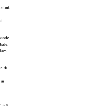
zioni.
i
ipende
bale.
lare
ie di
 in
nte a