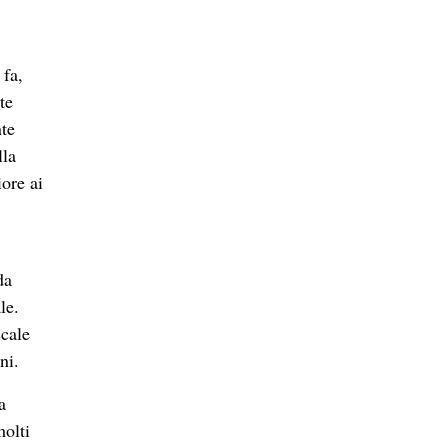
 fa,
te
nte
lla
ore ai
da
le.
scale
ni.
a
molti