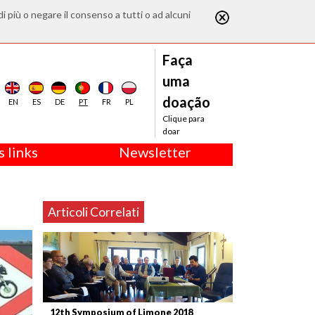
di più o negare il consenso a tutti o ad alcuni
Faça
uma
doação
EN
ES
DE
PT
FR
PL
Clique para
doar
 links
Newsletter
Articoli Correlati
12th Symposium of Limone 2018