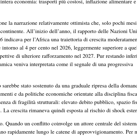
’intera economia: trasporti più costosi, inflazione alimentare e
one la narrazione relativamente ottimista che, solo pochi mesi
ntinente. All’inizio dell’anno, il rapporto delle Nazioni Uni
26
indicava per l’Africa una traiettoria di crescita moderatame
 intorno al 4 per cento nel 2026, leggermente superiore a que
ttive di ulteriore rafforzamento nel 2027. Pur restando inferi
namica veniva interpretata come il segnale di una progressiva
o sarebbe stato sostenuto da una graduale ripresa della doman
imenti e da politiche economiche orientate alla disciplina fisca
enza di fragilità strutturali: elevato debito pubblico, spazio fi
. La crescita rimaneva quindi esposta al rischio di shock ester
sto. Quando un conflitto coinvolge un attore centrale del sistem
ano rapidamente lungo le catene di approvvigionamento. Per 