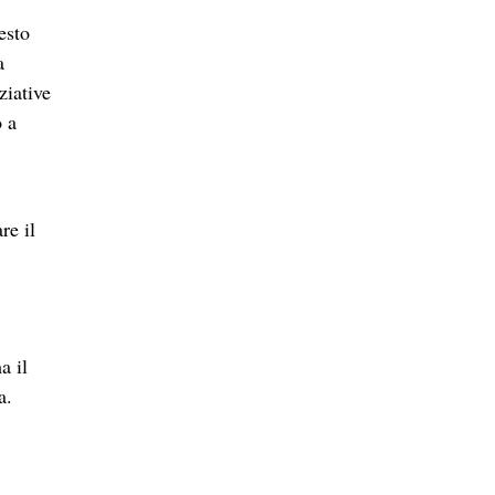
esto
a
ziative
o a
re il
a il
a.