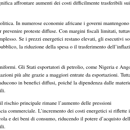
nifica affrontare aumenti dei costi difficilmente trasferibili sui
litica. In numerose economie africane i governi mantengono
r prevenire proteste diffuse. Con margini fiscali limitati, tuttav
mplesso. Se i prezzi energetici restano elevati, gli esecutivi s
pubblico, la riduzione della spesa o il trasferimento dell’inflaz
niformi. Gli Stati esportatori di petrolio, come Nigeria e Ang
ioni più alte grazie a maggiori entrate da esportazioni. Tutt
traducono in benefici diffusi, poiché la dipendenza dalle materi
li.
il rischio principale rimane l’aumento delle pressioni
ncia commerciale. L’incremento dei costi energetici si riflette i
icola e dei beni di consumo, riducendo il potere d’acquisto del
li.