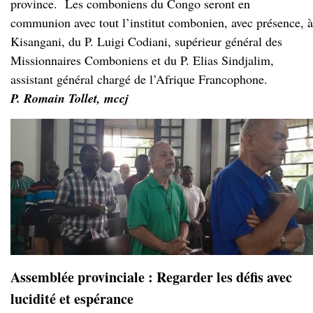
province. Les comboniens du Congo seront en
communion avec tout l’institut combonien, avec présence, à
Kisangani, du P. Luigi Codiani, supérieur général des
Missionnaires Comboniens et du P. Elias Sindjalim,
assistant général chargé de l’Afrique Francophone.
P. Romain Tollet, mccj
Assemblée provinciale : Regarder les défis avec
lucidité et espérance
« Votre présence dans les différents diocèses du Congo est
une page vivante de l’histoire du salut dans notre église
locale et un témoignage de fidélité à l’intuition
missionnaire de Daniel Comboni : Sauver l’Afrique par
l’Afrique », a déclaré Mgr Marcel Utembi, archevêque