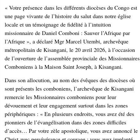
métropolitain de Kisangani, le 20 avril 2026, à l’occasion
de l’ouverture de l’assemblée provinciale des Missionnaires
Comboniens à la Maison Saint Joseph, à Kisangani.
Dans son allocution, au nom des évêques des diocèses où
sont présents les comboniens, l’archevêque de Kisangani
remercie les Missionnaires comboniens pour leur
dévouement et leur engagement surtout dans les zones
périphériques : « En plusieurs endroits, vous avez été des
pionniers de l’évangélisation dans des zones difficiles
d’accès… Par votre zèle apostolique, vous avez annoncé le
Christ avec persévérance et courage ; vous avez implanté
des communautés chrétiennes vivantes, en inculturant la foi
dans les réalités locales », a-t-il affirmé.
L’ordinaire de Kisangani invite les comboniens à être fiers
de la richesse du charisme combonien, qui les pousse à
s’engager dans la formation des catéchistes, des prêtres