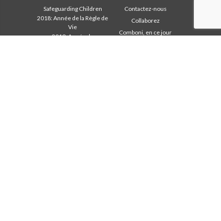
Safeguarding Children
Contactez-nous
2018: Année de la Règle de
Collaborez
Vie
Comboni, en ce jour
2019: Année de
In pace Christi
l’Interculturalité
2020: Année de la
Agenda
ministérialité
Liturgie du jour
Bureau des
Parole pour la Mission
communications
Les plus lus
Chapitre 2003
Privacy Policy
Chapitre 2009
Secrétariat de la mission
Chapitre 2015
Chapitre 2022
Conseil Général
Intercapitulaire 2012
Intercapitulaire 2012
Intercapitulaire 2025
Secr. Economie
Secr. Formation
Secr. Mission