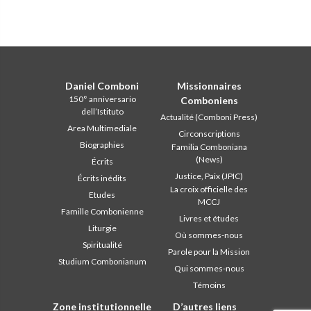
Daniel Comboni
Missionnaires
150° anniversario
Comboniens
dell’Istituto
Actualité (Comboni Press)
Area Multimediale
Circonscriptions
Biographies
Familia Comboniana
(News)
Écrits
Justice, Paix (JPIC)
Écrits inédits
La croix officielle des
Etudes
MCCJ
Famille Combonienne
Livres et études
Liturgie
Où sommes-nous
Spiritualité
Parole pour la Mission
Studium Combonianum
Qui sommes-nous
Témoins
Zone institutionnelle
D’autres liens