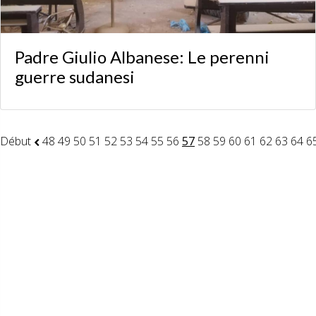
Padre Giulio Albanese: Le perenni
guerre sudanesi
Début
48
49
50
51
52
53
54
55
56
57
58
59
60
61
62
63
64
6