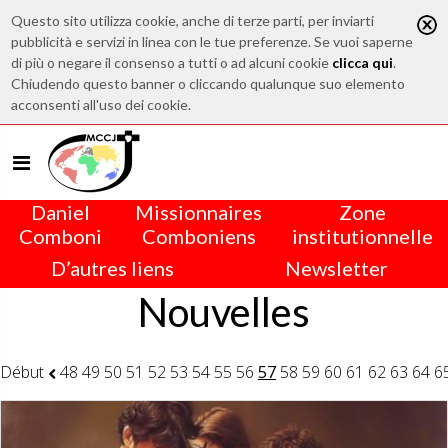
Questo sito utilizza cookie, anche di terze parti, per inviarti
pubblicità e servizi in linea con le tue preferenze. Se vuoi saperne
di più o negare il consenso a tutti o ad alcuni cookie
clicca qui
.
Chiudendo questo banner o cliccando qualunque suo elemento
acconsenti all'uso dei cookie.
Daniel
Missionnaires
Zone
Comboni
Comboniens
institutionnelle
D’autres liens
Newsletter
Nouvelles
Début
48
49
50
51
52
53
54
55
56
57
58
59
60
61
62
63
64
6