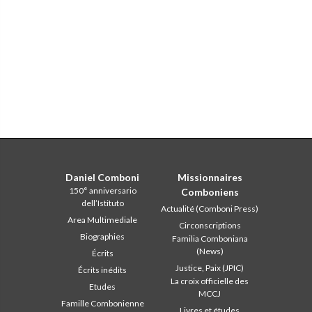
Daniel Comboni
Missionnaires
150° anniversario
Comboniens
dell’Istituto
Actualité (Comboni Press)
Area Multimediale
Circonscriptions
Biographies
Familia Comboniana
(News)
Écrits
Justice, Paix (JPIC)
Écrits inédits
La croix officielle des
Etudes
MCCJ
Famille Combonienne
Livres et études