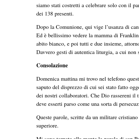
siamo stati costretti a celebrare solo con il 
dei 138 presenti.
Dopo la Comunione, qui vige l’usanza di canta
Ed è bellissimo vedere la mamma di Franklin c
abito bianco, e poi tutti e due insieme, attorno
Davvero gesti di autentica liturgia, a cui non 
Consolazione
Domenica mattina mi trovo nel telefono ques
saputo del disprezzo di cui sei stato fatto o
dei nostri collaboratori. Che Dio rassereni il 
deve esserti parso come una sorta di persecuz
Queste parole, scritte da un militare cristian
superiore.
Mi sono tornate alla mente le parole di san P