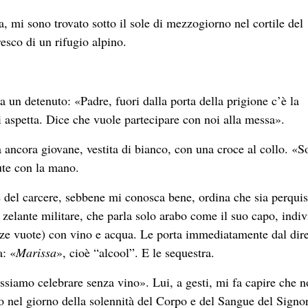
ia, mi sono trovato sotto il sole di mezzogiorno nel cortile del
resco di un rifugio alpino.
da un detenuto: «Padre, fuori dalla porta della prigione c’è la
 aspetta. Dice che vuole partecipare con noi alla messa».
ancora giovane, vestita di bianco, con una croce al collo. «S
te con la mano.
re del carcere, sebbene mi conosca bene, ordina che sia perquis
o zelante militare, che parla solo arabo come il suo capo, indi
zze vuote) con vino e acqua. Le porta immediatamente dal dire
a: «
Marissa
», cioè “alcool”. E le sequestra.
siamo celebrare senza vino». Lui, a gesti, mi fa capire che n
io nel giorno della solennità del Corpo e del Sangue del Signo