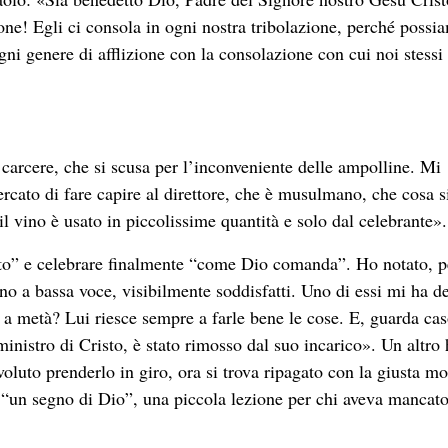
ne! Egli ci consola in ogni nostra tribolazione, perché possi
gni genere di afflizione con la consolazione con cui noi stess
l carcere, che si scusa per l’inconveniente delle ampolline. Mi
rcato di fare capire al direttore, che è musulmano, che cosa s
il vino è usato in piccolissime quantità e solo dal celebrante».
eato” e celebrare finalmente “come Dio comanda”. Ho notato, p
ano a bassa voce, visibilmente soddisfatti. Uno di essi mi ha de
 a metà? Lui riesce sempre a farle bene le cose. E, guarda caso
 ministro di Cristo, è stato rimosso dal suo incarico». Un altro
voluto prenderlo in giro, ora si trova ripagato con la giusta m
 “un segno di Dio”, una piccola lezione per chi aveva mancato