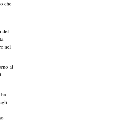
co che
à del
ta
re nel
orno al
i
 ha
agli
no