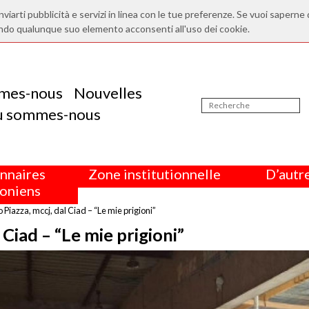
nviarti pubblicità e servizi in linea con le tue preferenze. Se vuoi saperne 
ndo qualunque suo elemento acconsenti all'uso dei cookie.
mes-nous
Nouvelles
ù sommes-nous
nnaires
Zone institutionnelle
D’autre
oniens
Piazza, mccj, dal Ciad – “Le mie prigioni”
 Ciad – “Le mie prigioni”