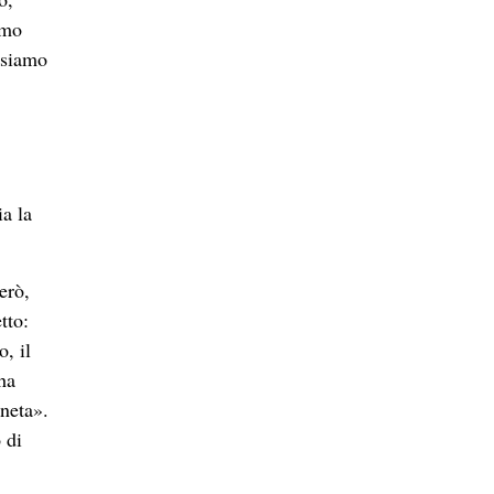
amo
i siamo
ia la
erò,
tto:
, il
 ha
oneta».
 di