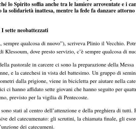
hé lo Spirito soffia anche tra le lamiere arroventate e i can
o la solidarietà inattesa, mentre la fede fa danzare attorno
I sette neobattezzati
a, sempre qualcosa di nuovo”), scriveva Plinio il Vecchio. Potr
 di Klessoum, dove presto servizio, c’è sempre qualcosa di nu
 della pastorale in carcere ci sono la preparazione della Messa
nne, e la catechesi in vista del battesimo. Un gruppo di semina
ometri dalla prigione, viene in bicicletta per aiutare nella cate
tici ci hanno affidato sette giovani che hanno seguito per quatt
mo, previsto per la vigilia di Pentecoste.
sono stati al centro dell’attenzione e della preghiera di tutti. 
sive del catecumenato: gli scrutini, la chiamata finale, gli eso
l’unzione dei catecumeni.