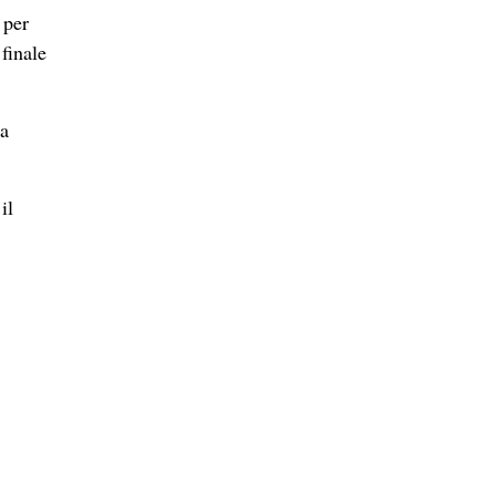
 per
finale
ha
il