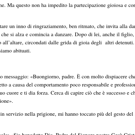
pane. Ma questo non ha impedito la partecipazione gioiosa e co
re un inno di ringraziamento, ben ritmato, che invita alla da
he si alza e comincia a danzare. Dopo di lei, anche il figlio,
 all’altare, circondati dalle grida di gioia degli altri detenuti.
siamo abituati.
to messaggio: «Buongiorno, padre. È con molto dispiacere ch
ggetto a causa del comportamento poco responsabile e professio
tuo cuore e ti dia forza. Cerca di capire ciò che è successo e c
ione».
o in servizio nella prigione, mi hanno toccato più del gesto del
aolo: «Sia benedetto Dio, Padre del Signore nostro Gesù Crist