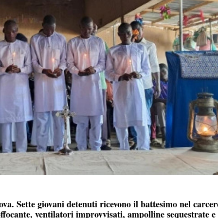
ova. Sette giovani detenuti ricevono il battesimo nel carcer
ffocante, ventilatori improvvisati, ampolline sequestrate e