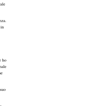
rale
nza.
 in
e ho
nale
he
 suo
o,