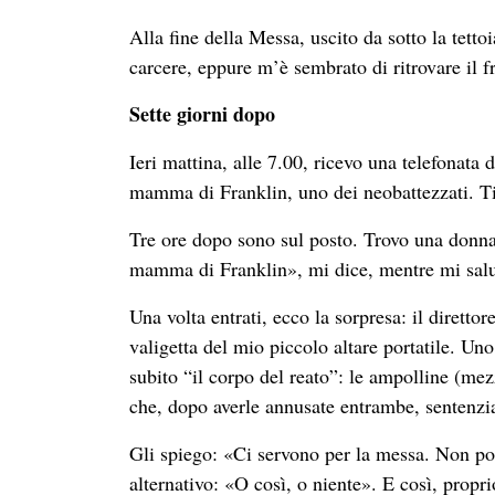
Alla fine della Messa, uscito da sotto la tetto
carcere, eppure m’è sembrato di ritrovare il f
Sette giorni dopo
Ieri mattina, alle 7.00, ricevo una telefonata 
mamma di Franklin, uno dei neobattezzati. Ti
Tre ore dopo sono sul posto. Trovo una donna 
mamma di Franklin», mi dice, mentre mi salu
Una volta entrati, ecco la sorpresa: il diretto
valigetta del mio piccolo altare portatile. Un
subito “il corpo del reato”: le ampolline (me
che, dopo averle annusate entrambe, sentenzi
Gli spiego: «Ci servono per la messa. Non pos
alternativo: «O così, o niente». E così, propr