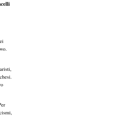
celli
ei
ovo.
risti,
chesi.
ro
Per
rcismi,