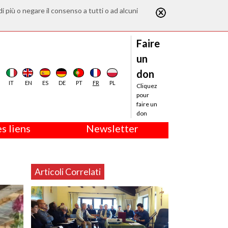
di più o negare il consenso a tutti o ad alcuni
Faire
un
don
IT
EN
ES
DE
PT
FR
PL
Cliquez
pour
faire un
don
s liens
Newsletter
Articoli Correlati