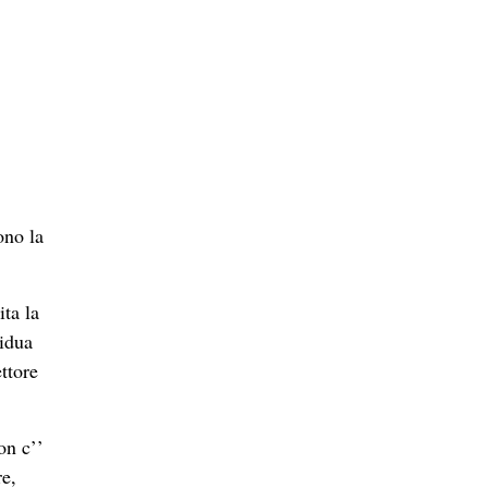
ono la
ita la
vidua
ttore
on c’’
re,