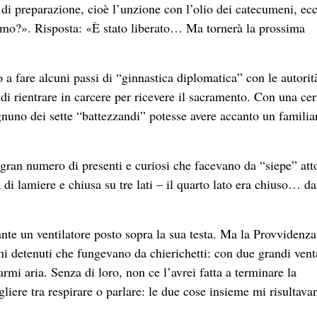
 di preparazione, cioè l’unzione con l’olio dei catecumeni, ec
timo?». Risposta: «È stato liberato… Ma tornerà la prossima
o a fare alcuni passi di “ginnastica diplomatica” con le autorit
di rientrare in carcere per ricevere il sacramento. Con una cer
gnuno dei sette “battezzandi” potesse avere accanto un familia
 gran numero di presenti e curiosi che facevano da “siepe” att
di lamiere e chiusa su tre lati – il quarto lato era chiuso… da
ante un ventilatore posto sopra la sua testa. Ma la Provvidenza
ani detenuti che fungevano da chierichetti: con due grandi vent
rmi aria. Senza di loro, non ce l’avrei fatta a terminare la
iere tra respirare o parlare: le due cose insieme mi risultava