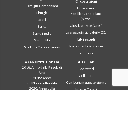
Circoscrizioni
Famiglia Comboniana
Dove siamo
Liturgia
Familia Comboniana
(News)
Saggi
Giustizia, Pace (GPIC)
Scritti
La croce ufficiale dei MCCJ
Scritti inediti
Libri e studi
Spiritualità
Parola per la Missione
Studium Combonianum
Testimoni
Area istituzionale
Altri link
2018: Anno della Regola di
Contattaci
Vita
Collabora
2019: Anno
Comboni, in questo giorno
dell’Interculturalità
2020: Anno della
In pace Christi
ministerialitá
Agenda
Capitolo 2003
Liturgia del giorno
Capitolo 2009
Parola per la missione
Capitolo 2015
Più letti
Capitolo 2022
Privacy Policy
Consiglio Generale