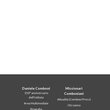
Daniele Comboni
Missionari
150° anniversario
Comboniani
dell’Istituto
Attualità (Comboni Press)
Area Multimediale
Chi siamo
Biografie