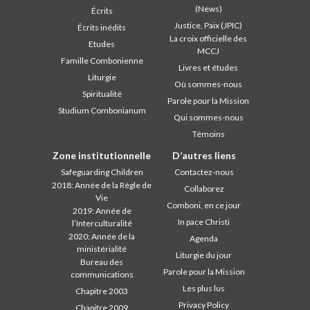
(News)
Écrits
Justice, Paix (JPIC)
Écrits inédits
La croix officielle des
Etudes
MCCJ
Famille Combonienne
Livres et études
Liturgie
Où sommes-nous
Spiritualité
Parole pour la Mission
Studium Combonianum
Qui sommes-nous
Témoins
Zone institutionnelle
D’autres liens
Safeguarding Children
Contactez-nous
2018: Année de la Règle de
Collaborez
Vie
Comboni, en ce jour
2019: Année de
In pace Christi
l’Interculturalité
2020: Année de la
Agenda
ministérialité
Liturgie du jour
Bureau des
Parole pour la Mission
communications
Les plus lus
Chapitre 2003
Privacy Policy
Chapitre 2009