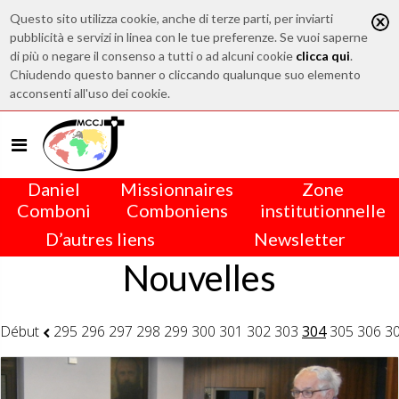
Questo sito utilizza cookie, anche di terze parti, per inviarti
pubblicità e servizi in linea con le tue preferenze. Se vuoi saperne
di più o negare il consenso a tutti o ad alcuni cookie
clicca qui
.
Chiudendo questo banner o cliccando qualunque suo elemento
acconsenti all'uso dei cookie.
Daniel
Missionnaires
Zone
Comboni
Comboniens
institutionnelle
D’autres liens
Newsletter
Nouvelles
Début
295
296
297
298
299
300
301
302
303
304
305
306
3