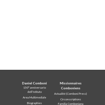
Daniel Comboni
Missionnaires
150° anniversario
Comboniens
dell’Istituto
Actualité (Comboni Press)
Area Multimediale
Circonscriptions
Biographies
Familia Comboniana