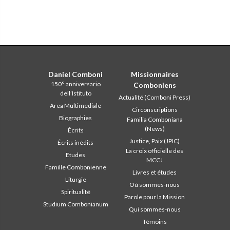
Daniel Comboni
Missionnaires
150° anniversario
Comboniens
dell’Istituto
Actualité (Comboni Press)
Area Multimediale
Circonscriptions
Biographies
Familia Comboniana
(News)
Écrits
Justice, Paix (JPIC)
Écrits inédits
La croix officielle des
Etudes
MCCJ
Famille Combonienne
Livres et études
Liturgie
Où sommes-nous
Spiritualité
Parole pour la Mission
Studium Combonianum
Qui sommes-nous
Témoins