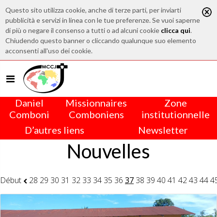
Questo sito utilizza cookie, anche di terze parti, per inviarti
pubblicità e servizi in linea con le tue preferenze. Se vuoi saperne
di più o negare il consenso a tutti o ad alcuni cookie
clicca qui
.
Chiudendo questo banner o cliccando qualunque suo elemento
acconsenti all'uso dei cookie.
Daniel
Missionnaires
Zone
Comboni
Comboniens
institutionnelle
D’autres liens
Newsletter
Nouvelles
Début
28
29
30
31
32
33
34
35
36
37
38
39
40
41
42
43
44
4