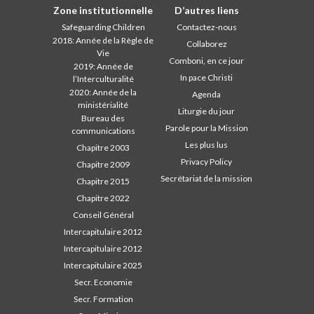
Zone institutionnelle
D’autres liens
Safeguarding Children
Contactez-nous
2018: Année de la Règle de
Collaborez
Vie
Comboni, en ce jour
2019: Année de
In pace Christi
l’Interculturalité
2020: Année de la
Agenda
ministérialité
Liturgie du jour
Bureau des
Parole pour la Mission
communications
Les plus lus
Chapitre 2003
Privacy Policy
Chapitre 2009
Secrétariat de la mission
Chapitre 2015
Chapitre 2022
Conseil Général
Intercapitulaire 2012
Intercapitulaire 2012
Intercapitulaire 2025
Secr. Economie
Secr. Formation