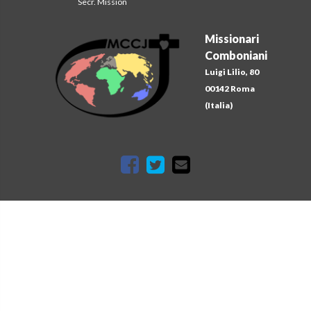
Secr. Mission
Missionari
Comboniani
Luigi Lilio, 80
00142 Roma
(Italia)