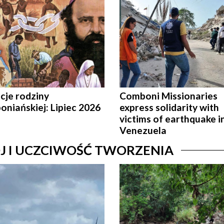
cje rodziny
Comboni Missionaries
niańskiej: Lipiec 2026
express solidarity with
victims of earthquake i
Venezuela
J I UCZCIWOŚĆ TWORZENIA