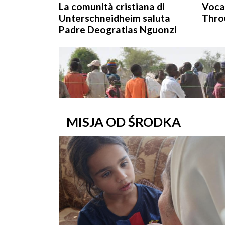
La comunità cristiana di
Voca
Unterschneidheim saluta
Thro
Padre Deogratias Nguonzi
MISJA OD ŚRODKA