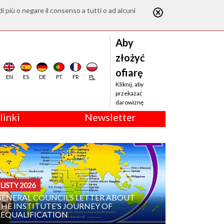
di più o negare il consenso a tutti o ad alcuni
Aby
złożyć
ofiarę
EN
ES
DE
PT
FR
PL
Kliknij, aby
przekazać
darowiznę
linki
Newsletter
LISTY 2026
GENERAL COUNCIL’S LETTER ABOUT
HE INSTITUTE’S JOURNEY OF
REQUALIFICATION