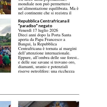
mondiale non può permettersi
un’alimentazione equilibrata. Ma è
nel continente che si registra il
numero più alto di persone
Repubblica Centrafricana il
coinvolte, superando ormai l’Asia.
“paradiso” negato
Donne e bambini pagano il prezzo
Venerdì 17 luglio 2026
più alto. La carenza di
Dieci anni dopo la Porta Santa
infrastrutture nella catena del
aperta da Papa Francesco a
freddo fa perdere oltre un terzo
Bangui, la Repubblica
della produzione di frutta, verdura,
Centrafricana è tornata ai margini
pesce e latticini.
dell’attenzione internazionale.
Eppure, all’ombra delle sue foreste
e delle sue savane si trovano oro,
diamanti, uranio e potenziali
riserve petrolifere: una ricchezza
immensa che contrasta con la
povertà di gran parte della
popolazione.