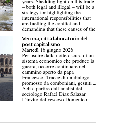
years. Shedding light on this trade
– both legal and illegal – will be a
strategy for highlighting the
international responsibilities that
are fuelling the conflict and
demanding that these causes of the
war be addressed.
Verona, città laboratorio del
post capitalismo
Martedì 16 giugno 2026
Per uscire dalla notte oscura di un
sistema economico che produce la
guerra, occorre continuare nel
cammino aperto da papa
Francesco. Tracce di un dialogo
promosso da comboniani, gesuiti a
Acli a partire dall’analisi del
sociologo Rafael Díaz Salazar.
L’invito del vescovo Domenico
Pompili a seguire l’esempio di
Madeleine Delbrêl per mantenere
aperta la ferita del desiderio di un
cambiamento possibile.