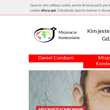
Questo sito utilizza cookie, anche di terze parti, per i
cookie
clicca qui
. Chiudendo questo banner o clicca
Kim jest
Misjonarze
Gdz
Kombonianie
Daniel Comboni
Misj
Kombo
MISJONARZE KOMBONIANIE