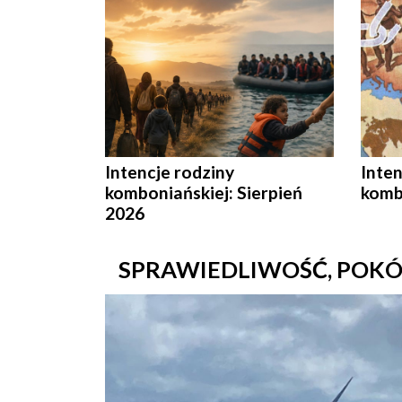
Intencje rodziny
Inten
komboniańskiej: Sierpień
kombo
2026
SPRAWIEDLIWOŚĆ, POKÓ