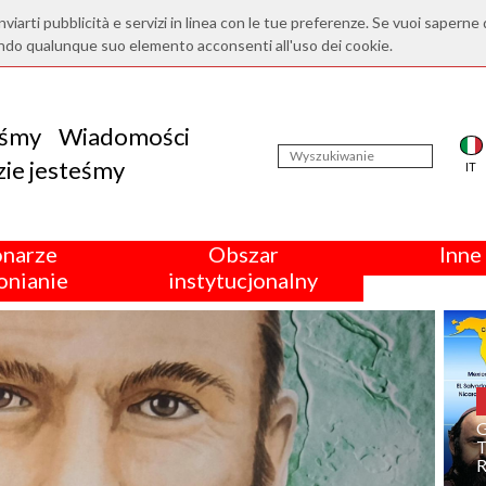
nviarti pubblicità e servizi in linea con le tue preferenze. Se vuoi saperne 
ndo qualunque suo elemento acconsenti all'uso dei cookie.
eśmy
Wiadomości
ie jesteśmy
IT
onarze
Obszar
Inne 
nianie
instytucjonalny
T